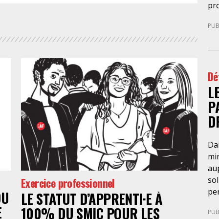
pro
PUB
Dé
L
P
D
Da
min
aup
sol
Exercice professionnel
pe
DU
LE STATUT D’APPRENTI·E À
pro
E
100% DU SMIC POUR LES
PUB
de