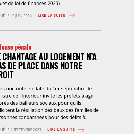
jet de loi de finances 2023)
LIRE LA SUITE
LIÉ LE 19 JUIN 2024
fense pénale
E CHANTAGE AU LOGEMENT N’A
AS DE PLACE DANS NOTRE
ROIT
ns une note en date du 1er septembre, le
istre de l’Intérieur invite les préfets à agir
rès des bailleurs sociaux pour qu’ils
licitent la résiliation des baux des familles de
rsonnes condamnées pour des délits à
ximité de leur lieu d’habitation. Il leur
LIRE LA SUITE
LIÉ LE 4 SEPTEMBRE 2023
mande également d’accélérer les expulsions