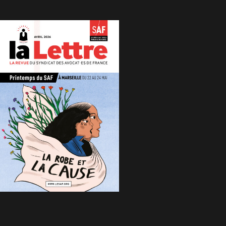
n logement digne à l’issue des opérations.
 même, les biens meubles