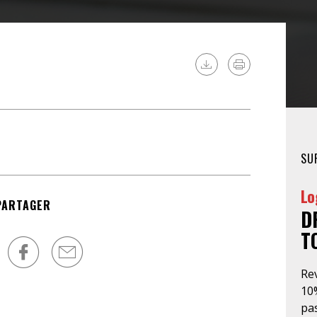
FÉMINISTE
HOSPITALISATION
SANS CONSENTEMENT
SU
Lo
PARTAGER
D
T
Re
10
pas