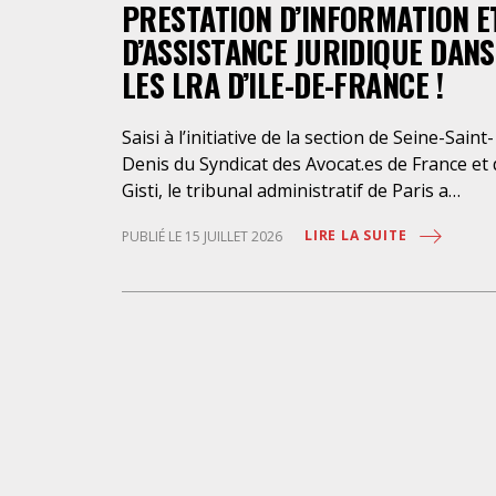
PRESTATION D’INFORMATION E
D’ASSISTANCE JURIDIQUE DANS
LES LRA D’ILE-DE-FRANCE !
Saisi à l’initiative de la section de Seine-Saint-
Denis du Syndicat des Avocat.es de France et
Gisti, le tribunal administratif de Paris a
suspendu, le 10 juillet 2026, l’exécution du
LIRE LA SUITE
PUBLIÉ LE 15 JUILLET 2026
marché public visant à la « mise en œuvre de
prestations d’information et d’assistance
juridique des étrangers maintenus dans les
locaux de rétention administrative (LRA) d’Ile
de-France », attribué à un cabinet d’avocats
parisien, dont les modalités d’exécution port
une atteinte grave aux droits fondamentaux
des personnes retenues et contreviennent d
manière flagrante aux règles déontologique
régissant la profession d’avocat. Ainsi,