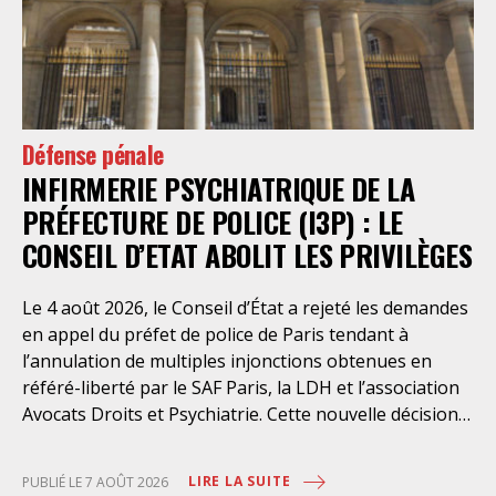
Défense pénale
INFIRMERIE PSYCHIATRIQUE DE LA
PRÉFECTURE DE POLICE (I3P) : LE
CONSEIL D’ETAT ABOLIT LES PRIVILÈGES
Le 4 août 2026, le Conseil d’État a rejeté les demandes
en appel du préfet de police de Paris tendant à
l’annulation de multiples injonctions obtenues en
référé-liberté par le SAF Paris, la LDH et l’association
Avocats Droits et Psychiatrie. Cette nouvelle décision
confirme l’urgence à rendre effectifs les droits des
personnes retenues à l’infirmerie psychiatrique de la
LIRE LA SUITE
PUBLIÉ LE 7 AOÛT 2026
préfecture de police de Paris. Près d’ici mais loin des