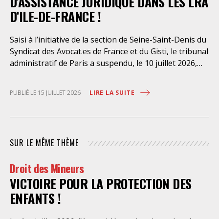
D’ASSISTANCE JURIDIQUE DANS LES LRA
D’ILE-DE-FRANCE !
Saisi à l’initiative de la section de Seine-Saint-Denis du
Syndicat des Avocat.es de France et du Gisti, le tribunal
administratif de Paris a suspendu, le 10 juillet 2026,
l’exécution du marché public visant à la « mise en
œuvre de prestations d’information et d’assistance
LIRE LA SUITE
PUBLIÉ LE 15 JUILLET 2026
juridique des étrangers maintenus dans les locaux de
rétention administrative (LRA) d’Ile-de-France »,
attribué à un cabinet d’avocats parisien, dont les
modalités d’exécution portent une atteinte grave aux
SUR LE MÊME THÈME
droits fondamentaux des personnes retenues et
contreviennent de manière flagrante aux règles
Droit des Mineurs
déontologiques régissant la profession d’avocat. Ainsi,
VICTOIRE POUR LA PROTECTION DES
l’assistance dont bénéficient les personnes retenues,
limitée à trois heures de permanence téléphonique
ENFANTS !
quotidienne sauf le dimanche (la présence de l’avocat
dans les locaux n’étant prévue qu’à titre exceptionnel),