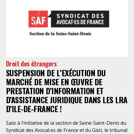
nécessaire réforme, une récente visite du CGLPL a mis
en évidence des violations graves des droits les plus
élémentaires. Saisi par le SAF Paris et la LDH, avec
l’intervention volontaire de l’association Avocats
Droits et Psychiatrie, le tribunal administratif de Paris
a, le 13 juillet 2026, constaté l’illégalité des pratiques
préfectorales et ordonné une série d’injonctions à
mettre en œuvre sans délai. Le préfet de police de
Droit des étrangers
Paris en avait interjeté appel. Par ordonnance du 4
SUSPENSION DE L’EXÉCUTION DU
août dernier, le Conseil d’Etat a aboli les privilèges
dont l’infirmerie psychiatrique de la préfecture de
MARCHÉ DE MISE EN ŒUVRE DE
police a depuis trop longtemps
PRESTATION D’INFORMATION ET
D’ASSISTANCE JURIDIQUE DANS LES LRA
D’ILE-DE-FRANCE !
Saisi à l’initiative de la section de Seine-Saint-Denis du
Syndicat des Avocat.es de France et du Gisti, le tribunal