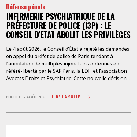
Défense pénale
INFIRMERIE PSYCHIATRIQUE DE LA
PRÉFECTURE DE POLICE (I3P) : LE
CONSEIL D’ETAT ABOLIT LES PRIVILÈGES
Le 4 août 2026, le Conseil d’État a rejeté les demandes
en appel du préfet de police de Paris tendant à
l’annulation de multiples injonctions obtenues en
référé-liberté par le SAF Paris, la LDH et l’association
Avocats Droits et Psychiatrie. Cette nouvelle décision
confirme l’urgence à rendre effectifs les droits des
personnes retenues à l’infirmerie psychiatrique de la
LIRE LA SUITE
PUBLIÉ LE 7 AOÛT 2026
préfecture de police de Paris. Près d’ici mais loin des
regards, se perpétuent depuis des années une
somme d’atteintes aux droits fondamentaux des
personnes placées sans consentement à l’infirmerie
psychiatrique de la préfecture de police (IPPP). Si
plusieurs autorités de contrôle ont appelé à sa