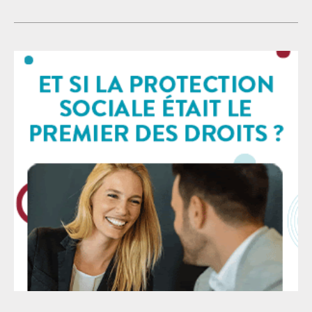
Elle revient à contraindre les avocat·es à exposer leur
voies de recours prévues par la loi. Dans un État de
situation personnelle, médicale et intime devant des
droit, toute décision de justice peut être critiquée et
magistrat·es
remise en cause devant les juridictions compétentes.
Mais le désaccord avec une décision judiciaire ne
saurait jamais justifier la mise en cause personnelle
d’un·e magistrat·e, encore moins les menaces, les
campagnes de haine, les attaques racistes ou les
tentatives d’intimidation. La campagne actuellement
menée contre l’un des magistrat·es ayant participé à
cette décision fait écho aux faits jugés en première
instance, puisqu’elle repose elle aussi sur la
désignation nominative de professionnel·es du droit,
leur exposition à la vindicte publique et la banalisation
de procédés d’intimidation. Ces méthodes, aujourd’hui
largement relayées par certains médias, ne relèvent
pas du débat démocratique. Elles visent à délégitimer
l’institution judiciaire, à faire pression sur celles et
ceux qui rendent la justice et à intimider plus