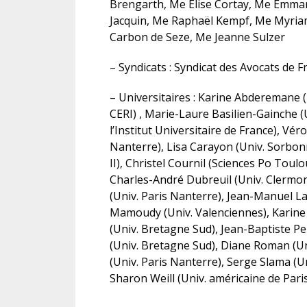
Brengarth, Me Elise Cortay, Me Emma
Jacquin, Me Raphaël Kempf, Me Myri
Carbon de Seze, Me Jeanne Sulzer
– Syndicats : Syndicat des Avocats de F
– Universitaires : Karine Abderemane 
CERI) , Marie-Laure Basilien-Gainche 
l’Institut Universitaire de France), Vé
Nanterre), Lisa Carayon (Univ. Sorbonn
II), Christel Cournil (Sciences Po Tou
Charles-André Dubreuil (Univ. Clermo
(Univ. Paris Nanterre), Jean-Manuel L
Mamoudy (Univ. Valenciennes), Karine P
(Univ. Bretagne Sud), Jean-Baptiste Pe
(Univ. Bretagne Sud), Diane Roman (U
(Univ. Paris Nanterre), Serge Slama (U
Sharon Weill (Univ. américaine de Pari