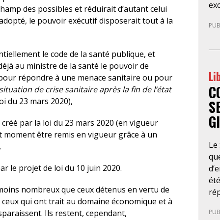
exc
so
champ des possibles et réduirait d’autant celui
de 
men
t adopté, le pouvoir exécutif disposerait tout à la
PUB
Cet
dé
par
obt
sou
fai
tiellement le code de la santé publique, et
por
d’a
déjà au ministre de la santé le pouvoir de
Li
déf
éco
pour répondre à une menace sanitaire ou pour
C
ent
rap
ituation de crise sanitaire après la fin de l’état
co
con
loi du 23 mars 2020),
S
inv
go
G
pr
e créé par la loi du 23 mars 2020 (en vigueur
l’é
réd
out moment être remis en vigueur grâce à un
dé
Le
mar
,
d’
que
au
r le projet de loi du 10 juin 2020.
d’e
po
été
pri
 moins nombreux que ceux détenus en vertu de
ré
de
, ceux qui ont trait au domaine économique et à
se
d’a
paraissent. Ils restent, cependant,
PUB
cet
jud