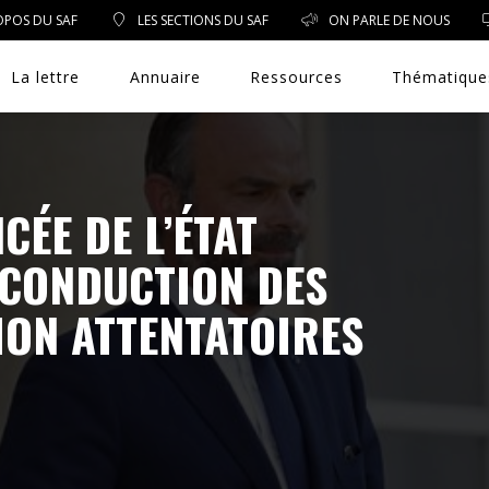
OPOS DU SAF
LES SECTIONS DU SAF
ON PARLE DE NOUS
La lettre
Annuaire
Ressources
Thématique
CÉE DE L’ÉTAT
DROIT PUBLIC
ECONDUCTION DES
DROIT SOCIAL
ION ATTENTATOIRES
ENVIRONNEMENT/SANTÉ
EVÈNEMENTS
EXERCICE PROFESSIONNEL