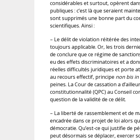
considérables et surtout, opèrent dans
publiques : c’est là que seraient main
sont supprimés une bonne part du cont
scientifiques. Ainsi :
– Le délit de violation réitérée des int
toujours applicable. Or, les trois der
de conclure que ce régime de sanctions,
eu des effets discriminatoires et a don
réelles difficultés juridiques et porte 
au recours effectif, principe
non bis in
peines. La Cour de cassation a d’ailleu
constitutionnalité (QPC) au Conseil cons
question de la validité de ce délit.
– La liberté de rassemblement et de m
encadrée dans ce projet de loi alors qu’i
démocratie. Qu’est-ce qui justifie de p
peut désormais se déplacer, exercer son