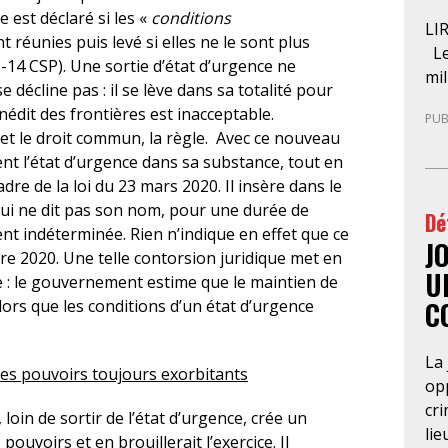
 est déclaré si les «
conditions
LI
nt réunies puis levé si elles ne le sont plus
Le
31-14 CSP). Une sortie d’état d’urgence ne
mil
 décline pas : il se lève dans sa totalité pour
pré
inédit des frontières est inacceptable.
PUB
der
 et le droit commun, la règle. Avec ce nouveau
l’A
nt l’état d’urgence dans sa substance, tout en
pro
re de la loi du 23 mars 2020. Il insère dans le
ce 
ui ne dit pas son nom, pour une durée de
Dé
d’u
t indéterminée. Rien n’indique en effet que ce
J
nat
e 2020. Une telle contorsion juridique met en
pa
U
e : le gouvernement estime que le maintien de
gue
C
lors que les conditions d’un état d’urgence
sép
com
La 
pos
des pouvoirs toujours exorbitants
opp
con
cri
qu
loin de sortir de l’état d’urgence, crée un
lie
d’
pouvoirs et en brouillerait l’exercice. Il