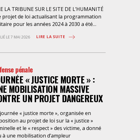
RE LA TRIBUNE SUR LE SITE DE L’HUMANITÉ
 projet de loi actualisant la programmation
itaire pour les années 2024 à 2030 a été
senté en conseil des ministres le 4 avril
LIRE LA SUITE
LIÉ LE 7 MAI 2026
nier et doit être examiné à
ssemblée nationale à partir du 4 mai
chain. Sous couvert de « réarmer la France »,
projet veut créer un nouvel « état
fense pénale
rgence », « l’état d’alerte de sécurité
OURNÉE « JUSTICE MORTE » :
ionale » (article 21 du projet de loi), afin de
sser en phase d’économie de guerre… sans
NE MOBILISATION MASSIVE
rre et de pouvoir déroger tant à la
ONTRE UN PROJET DANGEREUX
aration des pouvoirs qu’aux règles de droit
mun. Le gouvernement s’offrirait ainsi la
journée « justice morte », organisée en
sibilité de déclarer cet état d’alerte en
osition au projet de loi sur la « justice »
seil des ministres soit parce qu’il estimerait
minelle et le « respect » des victime, a donné
e la France serait menacée ou en vertu
u à une mobilisation d’ampleur
accords internationaux engageant la France à