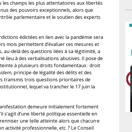
 les champs les plus attentatoires aux libertés
ant
go
tenus des pouvoirs exceptionnels, alors que
ni 
mat
rôle parlementaire et le soutien des experts
Rép
pr
tou
po
no
une
erdictions édictées en lien avec la pandémie sera
Gis
met
niers mois permettent d’évaluer ces mesures et
dé
lo
 au-delà des questions liées à sa légitimité, a
l’
né lieu à des verbalisations abusives. Il pose de
L’
atteinte à plusieurs droits fondamentaux : droit
ass
 idem
, principe de légalité des délits et des
de 
rs transmis trois questions prioritaires de
ref
titutionnel, lequel va trancher le 17 juin la
no
co
app
anifestation demeure initialement fortement
par
l s’agit d’une liberté politique essentielle en
fam
érenniser une telle atteinte alors que chacun·e
le 
 activité professionnelle, etc. ? Le Conseil
no