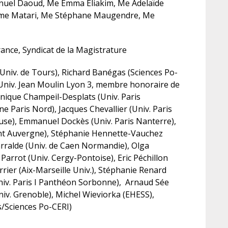
nuel Daoud, Me Emma Eliakim, Me Adelaïde
ame Matari, Me Stéphane Maugendre, Me
rance, Syndicat de la Magistrature
(Univ. de Tours), Richard Banégas (Sciences Po-
(Univ. Jean Moulin Lyon 3, membre honoraire de
ronique Champeil-Desplats (Univ. Paris
e Paris Nord), Jacques Chevallier (Univ. Paris
louse), Emmanuel Dockès (Univ. Paris Nanterre),
nt Auvergne), Stéphanie Hennette-Vauchez
arralde (Univ. de Caen Normandie), Olga
arrot (Univ. Cergy-Pontoise), Eric Péchillon
rrier (Aix-Marseille Univ.), Stéphanie Renard
niv. Paris I Panthéon Sorbonne), Arnaud Sée
niv. Grenoble), Michel Wieviorka (EHESS),
s/Sciences Po-CERI)