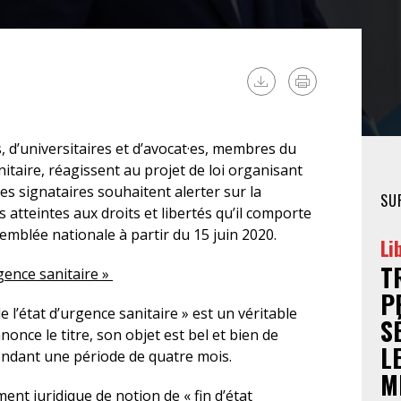
FÉMINISTE
HOSPITALISATION
SANS CONSENTEMENT
, d’universitaires et d’avocat·es, membres du
nitaire, réagissent au projet de loi organisant
 Les signataires souhaitent alerter sur la
SU
 atteintes aux droits et libertés qu’il comporte
semblée nationale à partir du 15 juin 2020.
Li
T
rgence sanitaire »
P
de l’état d’urgence sanitaire » est un véritable
S
nonce le titre, son objet est bel et bien de
L
pendant une période de quatre mois.
M
ent juridique de notion de « fin d’état