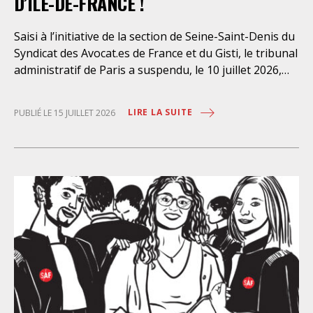
D’ILE-DE-FRANCE !
Saisi à l’initiative de la section de Seine-Saint-Denis du
Syndicat des Avocat.es de France et du Gisti, le tribunal
administratif de Paris a suspendu, le 10 juillet 2026,
l’exécution du marché public visant à la « mise en
œuvre de prestations d’information et d’assistance
LIRE LA SUITE
PUBLIÉ LE 15 JUILLET 2026
juridique des étrangers maintenus dans les locaux de
rétention administrative (LRA) d’Ile-de-France »,
attribué à un cabinet d’avocats parisien, dont les
modalités d’exécution portent une atteinte grave aux
droits fondamentaux des personnes retenues et
contreviennent de manière flagrante aux règles
déontologiques régissant la profession d’avocat. Ainsi,
l’assistance dont bénéficient les personnes retenues,
limitée à trois heures de permanence téléphonique
quotidienne sauf le dimanche (la présence de l’avocat
dans les locaux n’étant prévue qu’à titre exceptionnel),
vise uniquement à « expliciter la procédure dont fait