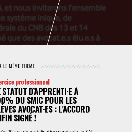
NUMÉRIQUE
POLICE / MAINTIEN DE L'ORDRE
PROCÉDURE CIVILE
R LE MÊME THÈME
ercice professionnel
E STATUT D’APPRENTI·E À
00% DU SMIC POUR LES
LÈVES AVOCAT·ES : L'ACCORD
FIN SIGNÉ !
ès 20 ans de mobilisation syndicale, le SAF