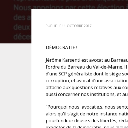
DROIT DES ÉTRANGERS
PUBLIÉ LE 11 OCTOBRE 2017
DROIT DES MINEURS
DROIT INTERNATIONAL
DÉMOCRATIE !
Jérôme Karsenti est avocat au Barreau
l’ordre du Barreau du Val-de-Marne. Il
d’une SCP généraliste dont le siège soc
corruption, et avocat d’une association 
attaché aux questions relatives aux con
aussi concerner nos institutions, et a
“Pourquoi nous, avocat.e.s, nous sento
alors qu’il s’agit de notre instance na
pourfendeur.deuse.s des libertés, rédac
exégètes de la démocratie, nous avons 