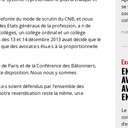
se 
soc
 refonte du mode de scrutin du CNB, et nous
col
des Etats généraux de la profession, a n de
la 
ollèges, un collège ordinal et un collège
PUB
de
des 13 et 14 décembre 2013 avait décidé que le
10
que des avocat.e.s élu.e.s à la proportionnelle
gé
sit
Ex
no
 de Paris et de la Conférence des Bâtonniers,
E
bou
tte disposition. Nous nous y sommes
l’
A
con
A
t.e.s soient défendus par l’ensemble des
d’a
 notre revendication reste la même, un.e
E
cab
avo
en 
Le
im
co
ina
d’e