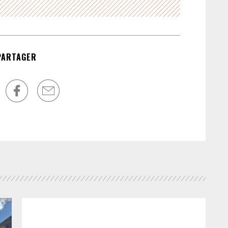
po
une
met
lo
PARTAGER