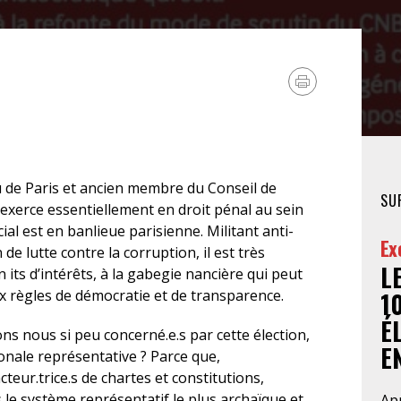
FÉMINISTE
HOSPITALISATION
SANS CONSENTEMENT
 de Paris et ancien membre du Conseil de
SU
 exerce essentiellement en droit pénal au sein
ial est en banlieue parisienne. Militant anti-
Ex
de lutte contre la corruption, il est très
L
 its d’intérêts, à la gabegie nancière qui peut
ux règles de démocratie et de transparence.
1
É
ns nous si peu concerné.e.s par cette élection,
EN
tionale représentative ? Parce que,
teur.trice.s de chartes et constitutions,
le système représentatif le plus archaïque et
Apr