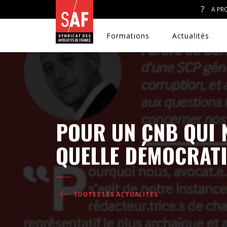
A PR
Formations
Actualités
A. J. ET ACCÈS AU DROIT
POUR UN CNB QUI 
CONGRÈS DU SAF
QUELLE DÉMOCRATI
DÉFENSE PÉNALE
DISCRIMINATIONS
TOUTES LES ACTUALITÉS
DROIT DE LA FAMILLE