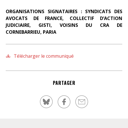
O
RGANISATIONS SIGNATAIRES
:
S
YNDICATS DES
A
VOCATS DE
F
RANCE
,
C
OLLECTIF D
’
ACTION
JUDICIAIRE
,
G
ISTI
,
V
OISINS DU
CRA
DE
C
ORNEBARRIEU
,
P
ARIA
Télécharger le communiqué
PARTAGER