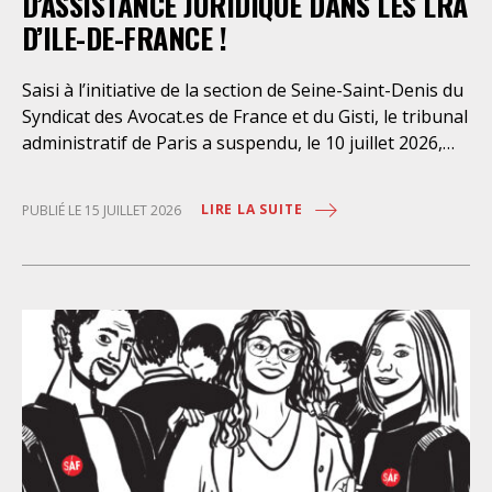
D’ASSISTANCE JURIDIQUE DANS LES LRA
D’ILE-DE-FRANCE !
Saisi à l’initiative de la section de Seine-Saint-Denis du
Syndicat des Avocat.es de France et du Gisti, le tribunal
administratif de Paris a suspendu, le 10 juillet 2026,
l’exécution du marché public visant à la « mise en
œuvre de prestations d’information et d’assistance
LIRE LA SUITE
PUBLIÉ LE 15 JUILLET 2026
juridique des étrangers maintenus dans les locaux de
rétention administrative (LRA) d’Ile-de-France »,
attribué à un cabinet d’avocats parisien, dont les
modalités d’exécution portent une atteinte grave aux
droits fondamentaux des personnes retenues et
contreviennent de manière flagrante aux règles
déontologiques régissant la profession d’avocat. Ainsi,
l’assistance dont bénéficient les personnes retenues,
limitée à trois heures de permanence téléphonique
quotidienne sauf le dimanche (la présence de l’avocat
dans les locaux n’étant prévue qu’à titre exceptionnel),