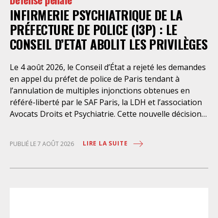
INFIRMERIE PSYCHIATRIQUE DE LA
PRÉFECTURE DE POLICE (I3P) : LE
CONSEIL D’ETAT ABOLIT LES PRIVILÈGES
Le 4 août 2026, le Conseil d’État a rejeté les demandes
en appel du préfet de police de Paris tendant à
l’annulation de multiples injonctions obtenues en
référé-liberté par le SAF Paris, la LDH et l’association
Avocats Droits et Psychiatrie. Cette nouvelle décision
confirme l’urgence à rendre effectifs les droits des
personnes retenues à l’infirmerie psychiatrique de la
LIRE LA SUITE
PUBLIÉ LE 7 AOÛT 2026
préfecture de police de Paris. Près d’ici mais loin des
regards, se perpétuent depuis des années une
somme d’atteintes aux droits fondamentaux des
personnes placées sans consentement à l’infirmerie
psychiatrique de la préfecture de police (IPPP). Si
plusieurs autorités de contrôle ont appelé à sa