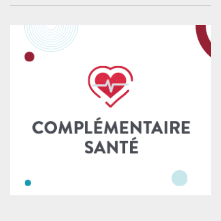
situation personnelle, médicale et intime devant des
droit, toute décision de justice peut être critiquée et
magistrat·es
remise en cause devant les juridictions compétentes.
Mais le désaccord avec une décision judiciaire ne
saurait jamais justifier la mise en cause personnelle
d’un·e magistrat·e, encore moins les menaces, les
campagnes de haine, les attaques racistes ou les
tentatives d’intimidation. La campagne actuellement
menée contre l’un des magistrat·es ayant participé à
cette décision fait écho aux faits jugés en première
instance, puisqu’elle repose elle aussi sur la
désignation nominative de professionnel·es du droit,
leur exposition à la vindicte publique et la banalisation
de procédés d’intimidation. Ces méthodes, aujourd’hui
largement relayées par certains médias, ne relèvent
pas du débat démocratique. Elles visent à délégitimer
l’institution judiciaire, à faire pression sur celles et
ceux qui rendent la justice et à intimider plus
largement