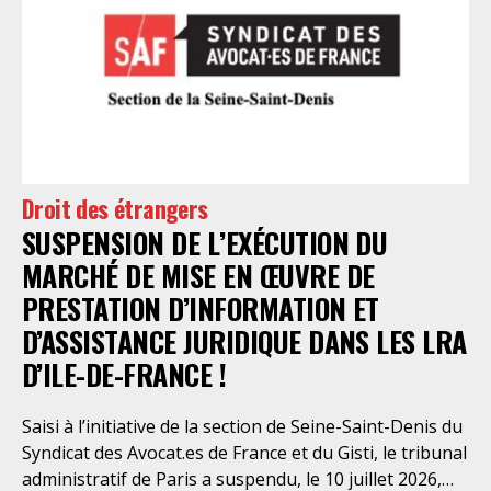
nécessaire réforme, une récente visite du CGLPL a mis
en évidence des violations graves des droits les plus
élémentaires. Saisi par le SAF Paris et la LDH, avec
l’intervention volontaire de l’association Avocats
Droits et Psychiatrie, le tribunal administratif de Paris
a, le 13 juillet 2026, constaté l’illégalité des pratiques
préfectorales et ordonné une série d’injonctions à
mettre en œuvre sans délai. Le préfet de police de
Droit des étrangers
Paris en avait interjeté appel. Par ordonnance du 4
SUSPENSION DE L’EXÉCUTION DU
août dernier, le Conseil d’Etat a aboli les privilèges
dont l’infirmerie psychiatrique de la préfecture de
MARCHÉ DE MISE EN ŒUVRE DE
police a depuis trop longtemps
PRESTATION D’INFORMATION ET
D’ASSISTANCE JURIDIQUE DANS LES LRA
D’ILE-DE-FRANCE !
Saisi à l’initiative de la section de Seine-Saint-Denis du
Syndicat des Avocat.es de France et du Gisti, le tribunal
administratif de Paris a suspendu, le 10 juillet 2026,