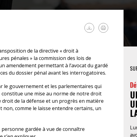
FÉMINISTE
HOSPITALISATION
SANS CONSENTEMENT
nsposition de la directive « droit à
ures pénales » la commission des lois de
r un amendement permettant à l’avocat du gardé
SU
es du dossier pénal avant les interrogatoires.
Dé
 le gouvernement et les parlementaires qui
U
n constitue une mise au norme de notre droit
 droit de la défense et un progrès en matière
U
 et non, comme le laisse entendre certains, un
L
Lun
la personne gardée à vue de connaître
av
e s’en expliquer.