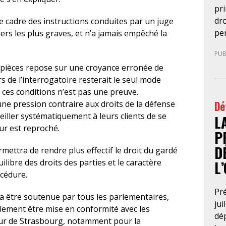
pr
dro
le cadre des instructions conduites par un juge
pe
siers les plus graves, et n’a jamais empêché la
mag
PUB
le 
ux pièces repose sur une croyance erronée de
pr
s de l’interrogatoire resterait le seul mode
en
s ces conditions n’est pas une preuve.
ex
Dé
une pression contraire aux droits de la défense
an
seiller systématiquement à leurs clients de se
L
con
eur est reproché.
ne
P
rup
D
mettra de rendre plus effectif le droit du gardé
Cri
ilibre des droits des parties et le caractère
L
pro
océdure.
d’i
le 
Pré
a être soutenue par tous les parlementaires,
con
jui
alement être mise en conformité avec les
jus
dép
our de Strasbourg, notamment pour la