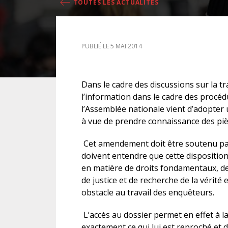
TOUTES LES ACTUALITÉS
DROIT DES ÉTRANGERS
PUBLIÉ LE 5 MAI 2014
DROIT DES MINEURS
DROIT INTERNATIONAL
Dans le cadre des discussions sur la tra
l’information dans le cadre des procéd
l’Assemblée nationale vient d’adopte
à vue de prendre connaissance des pièc
Cet amendement doit être soutenu par
doivent entendre que cette dispositio
en matière de droits fondamentaux, de
de justice et de recherche de la vérité
obstacle au travail des enquêteurs.
L’accès au dossier permet en effet à 
exactement ce qui lui est reproché et d