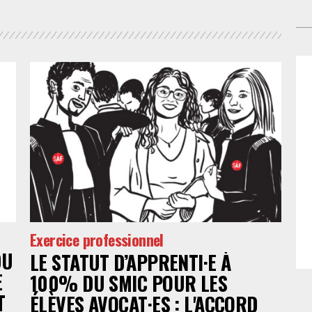
leu
mi
occ
dis
dan
sur
jug
vic
De
lo
jus
pha
mat
exa
aus
él
fic
fon
gar
Exercice professionnel
go
DU
LE STATUT D’APPRENTI·E À
pri
E
100% DU SMIC POUR LES
po
T
ÉLÈVES AVOCAT·ES : L'ACCORD
sem