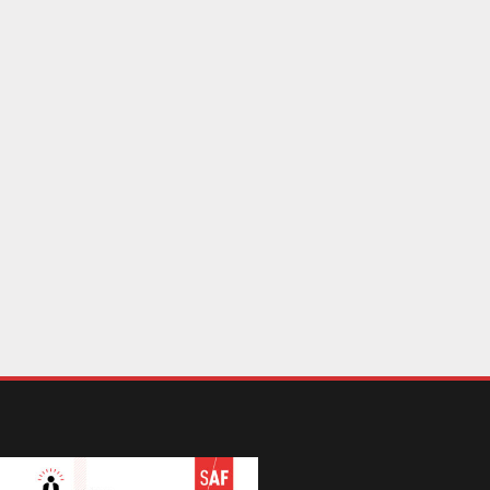
ssemblée nationale, dès la semaine suivante,
 texte « RIPOST » qui aggravera l’embolie
 services d’enquête et des tribunaux en
ant de nouveaux délits de faible gravité. Ce
sant, il détournera les magistrat·es de leurs
sions essentielles tout