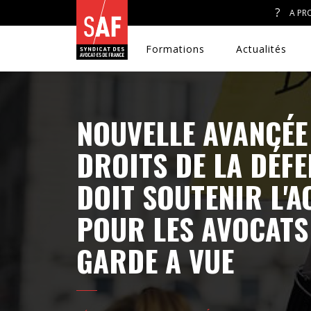
A PR
Formations
Actualités
NOUVELLE AVANCÉE
A. J. ET ACCÈS AU DROIT
DROITS DE LA DÉFE
DOIT SOUTENIR L'A
CONGRÈS DU SAF
POUR LES AVOCATS
DÉFENSE PÉNALE
GARDE A VUE
DISCRIMINATIONS
DROIT DE LA FAMILLE