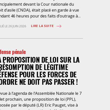
incipalement devant la Cour nationale du
it d’asile (CNDA), était placé en garde à vue
ndant 46 heures pour des faits d’outrage à
istrat. Cette garde à vue était ordonnée par
LIRE LA SUITE
LIÉ LE 26 JUIN 2026
Parquet de Bobigny, qui lui reproche des
opos tenus à l’audience et hors audience
tre 2022 et 2026. Nombres d’avocat.es
erçant en la matière dénoncent depuis des
fense pénale
nées le fonctionnement de la CNDA, qui ne
A PROPOSITION DE LOI SUR LA
voque plus les justiciables. Notre Confrère
 conteste pas avoir recours à une défense de
RÉSOMPTION DE LÉGITIME
ture dans la conduite de ses défenses.
ÉFENSE POUR LES FORCES DE
tiquer, soulever les irrégularités de
’ORDRE NE DOIT PAS PASSER !
cédure, s’insurger contre le défaut
mpartialité et le manque de neutralité, voilà
travail de la défense ! Si l’outrage à magistrat
vue à l’agenda de l’Assemblée Nationale le 7
stitue une infraction, ce délit ne suffit pas à
llet prochain, une proposition de loi (PPL),
tifier le placement en garde à vue, mesure de
osée par le député (LR) Eric Pauget, vise à