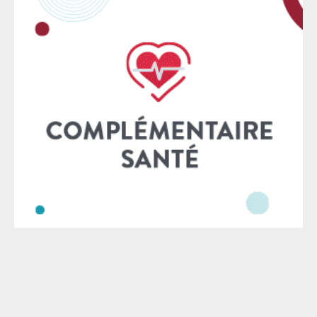
saurait jamais justifier la mise en cause personnelle
d’un·e magistrat·e, encore moins les menaces, les
campagnes de haine, les attaques racistes ou les
tentatives d’intimidation. La campagne actuellement
menée contre l’un des magistrat·es ayant participé à
cette décision fait écho aux faits jugés en première
instance, puisqu’elle repose elle aussi sur la
désignation nominative de professionnel·es du droit,
leur exposition à la vindicte publique et la banalisation
de procédés d’intimidation. Ces méthodes, aujourd’hui
largement relayées par certains médias, ne relèvent
pas du débat démocratique. Elles visent à délégitimer
l’institution judiciaire, à faire pression sur celles et
ceux qui rendent la justice et à intimider plus
largement
Le SAF - © 2026 - Mise à jour : 2026 - Tous droits réservés -
Mentions légales