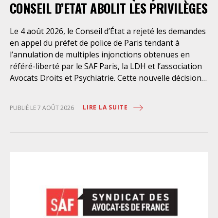
CONSEIL D’ETAT ABOLIT LES PRIVILÈGES
Le 4 août 2026, le Conseil d’État a rejeté les demandes
en appel du préfet de police de Paris tendant à
l’annulation de multiples injonctions obtenues en
référé-liberté par le SAF Paris, la LDH et l’association
Avocats Droits et Psychiatrie. Cette nouvelle décision
confirme l’urgence à rendre effectifs les droits des
personnes retenues à l’infirmerie psychiatrique de la
LIRE LA SUITE
PUBLIÉ LE 7 AOÛT 2026
préfecture de police de Paris. Près d’ici mais loin des
regards, se perpétuent depuis des années une
somme d’atteintes aux droits fondamentaux des
personnes placées sans consentement à l’infirmerie
psychiatrique de la préfecture de police (IPPP). Si
plusieurs autorités de contrôle ont appelé à sa
nécessaire réforme, une récente visite du CGLPL a mis
en évidence des violations graves des droits les plus
élémentaires. Saisi par le SAF Paris et la LDH, avec
l’intervention volontaire de l’association Avocats