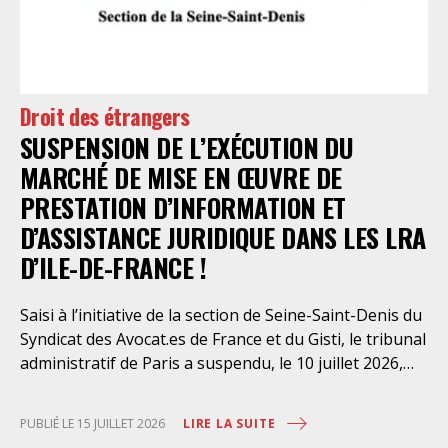
Droits et Psychiatrie, le tribunal administratif de Paris
a, le 13 juillet 2026, constaté l’illégalité des pratiques
préfectorales et ordonné une série d’injonctions à
mettre en œuvre sans délai. Le préfet de police de
Droit des étrangers
Paris en avait interjeté appel. Par ordonnance du 4
SUSPENSION DE L’EXÉCUTION DU
août dernier, le Conseil d’Etat a aboli les privilèges
dont l’infirmerie psychiatrique de la préfecture de
MARCHÉ DE MISE EN ŒUVRE DE
police a depuis trop longtemps
PRESTATION D’INFORMATION ET
D’ASSISTANCE JURIDIQUE DANS LES LRA
D’ILE-DE-FRANCE !
Saisi à l’initiative de la section de Seine-Saint-Denis du
Syndicat des Avocat.es de France et du Gisti, le tribunal
administratif de Paris a suspendu, le 10 juillet 2026,
l’exécution du marché public visant à la « mise en
œuvre de prestations d’information et d’assistance
LIRE LA SUITE
PUBLIÉ LE 15 JUILLET 2026
juridique des étrangers maintenus dans les locaux de