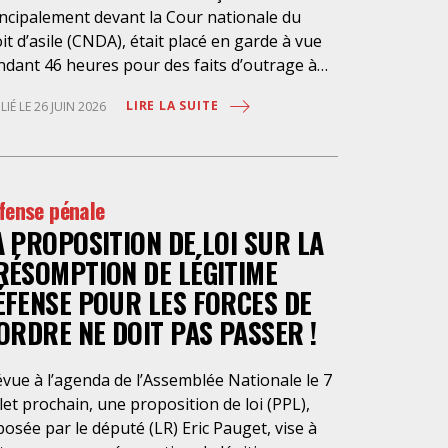
incipalement devant la Cour nationale du
it d’asile (CNDA), était placé en garde à vue
ndant 46 heures pour des faits d’outrage à
istrat. Cette garde à vue était ordonnée par
LIRE LA SUITE
LIÉ LE 26 JUIN 2026
Parquet de Bobigny, qui lui reproche des
opos tenus à l’audience et hors audience
tre 2022 et 2026. Nombres d’avocat.es
erçant en la matière dénoncent depuis des
fense pénale
nées le fonctionnement de la CNDA, qui ne
A PROPOSITION DE LOI SUR LA
voque plus les justiciables. Notre Confrère
 conteste pas avoir recours à une défense de
RÉSOMPTION DE LÉGITIME
ture dans la conduite de ses défenses.
ÉFENSE POUR LES FORCES DE
tiquer, soulever les irrégularités de
’ORDRE NE DOIT PAS PASSER !
cédure, s’insurger contre le défaut
mpartialité et le manque de neutralité, voilà
travail de la défense ! Si l’outrage à magistrat
vue à l’agenda de l’Assemblée Nationale le 7
stitue une infraction, ce délit ne suffit pas à
llet prochain, une proposition de loi (PPL),
tifier le placement en garde à vue, mesure de
osée par le député (LR) Eric Pauget, vise à