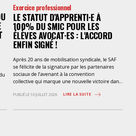
l’A
Exercice professionnel
son
DU
LE STATUT D’APPRENTI·E À
des
E
cré
100% DU SMIC POUR LES
fai
T
ÉLÈVES AVOCAT·ES : L'ACCORD
mis
ENFIN SIGNÉ !
Après 20 ans de mobilisation syndicale, le SAF
se félicite de la signature par les partenaires
sociaux de l’avenant à la convention
 du
collective qui marque une nouvelle victoire dans
la mise en place de l’apprentissage au bénéfice
LIRE LA SUITE
PUBLIÉ LE 10 JUILLET 2026
des élèves-avocat·es, avec une rémunération à
100% du SMIC et sans discrimination
géographique ou d’âge. Étant donné la
situation actuelle très précaire de bons
-
nombre d’élèves avocat·es – sans accès à une
bourse étudiante, ni droit au RSA –
ent