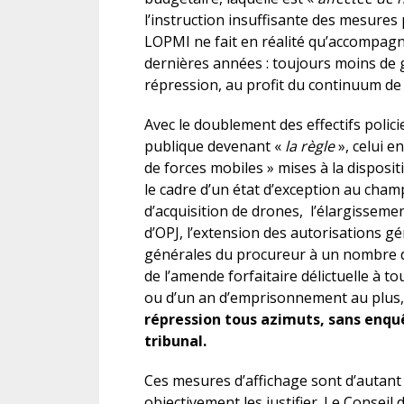
l’instruction insuffisante des mesures 
LOPMI ne fait en réalité qu’accompa
dernières années : toujours moins de g
répression, au profit du continuum de 
Avec le doublement des effectifs policie
publique devenant «
la règle
», celui e
de forces mobiles » mises à la disposit
le cadre d’un état d’exception au cha
d’acquisition de drones, l’élargissemen
d’OPJ, l’extension des autorisations gé
générales du procureur à un nombre d’
de l’amende forfaitaire délictuelle à t
ou d’un an d’emprisonnement au plus
répression tous azimuts, sans enquê
tribunal.
Ces mesures d’affichage sont d’autant
objectivement les justifier. Le Conseil 