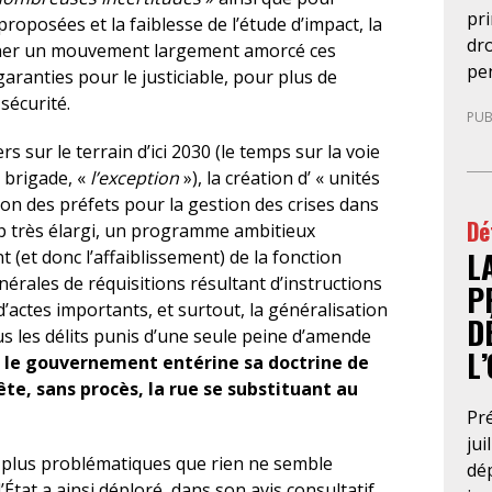
pr
proposées et la faiblesse de l’étude d’impact, la
dro
gner un mouvement largement amorcé ces
pe
aranties pour le justiciable, pour plus de
mag
sécurité.
PUB
le 
pr
rs sur le terrain d’ici 2030 (le temps sur la voie
en
n brigade, «
l’exception
»), la création d’ « unités
ex
ion des préfets pour la gestion des crises dans
Dé
an
mp très élargi, un programme ambitieux
L
con
t (et donc l’affaiblissement) de la fonction
ne
nérales de réquisitions résultant d’instructions
P
rup
actes importants, et surtout, la généralisation
D
Cri
ous les délits punis d’une seule peine d’amende
L
pro
,
le gouvernement entérine sa doctrine de
d’i
te, sans procès, la rue se substituant au
le 
Pré
con
jui
 plus problématiques que rien ne semble
jus
dép
d’État a ainsi déploré, dans son avis consultatif