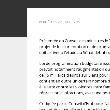
DROIT DES ÉTRANGERS
PUBLIÉ LE 15 SEPTEMBRE 2022
DROIT DES MINEURS
DROIT INTERNATIONAL
Présentée en Conseil des ministres le
projet de loi d’orientation et de prog
doit arriver à l’étude au Sénat début o
Loi de programmation budgétaire issue
prévoit notamment l’augmentation du b
de 15 milliards d’euros sur 5 ans pour 
contient en outre un certain nombre d
à la lutte contre les violences intra fam
répression d’infractions, avec une nouv
Critiquée par le Conseil d’Etat pour l
budgétaire, laquelle est «
affectée de 