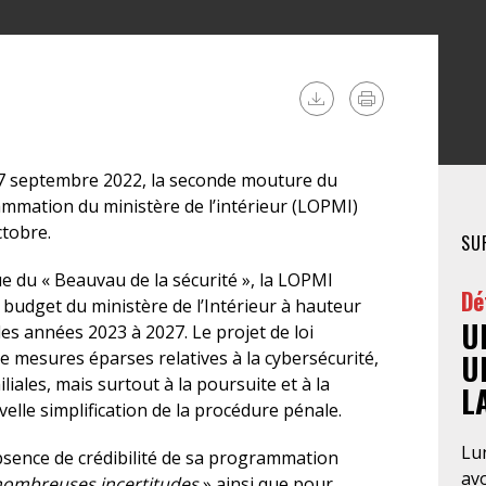
FÉMINISTE
HOSPITALISATION
SANS CONSENTEMENT
 7 septembre 2022, la seconde mouture du
rammation du ministère de l’intérieur (LOPMI)
ctobre.
SU
 du « Beauvau de la sécurité », la LOPMI
Dé
udget du ministère de l’Intérieur à hauteur
U
les années 2023 à 2027. Le projet de loi
e mesures éparses relatives à la cybersécurité,
U
iliales, mais surtout à la poursuite et à la
L
elle simplification de la procédure pénale.
Lun
’absence de crédibilité de sa programmation
av
nombreuses incertitudes
» ainsi que pour