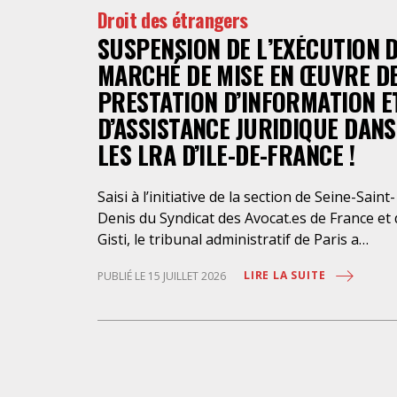
Droit des étrangers
SUSPENSION DE L’EXÉCUTION 
MARCHÉ DE MISE EN ŒUVRE D
PRESTATION D’INFORMATION E
D’ASSISTANCE JURIDIQUE DANS
LES LRA D’ILE-DE-FRANCE !
Saisi à l’initiative de la section de Seine-Saint-
Denis du Syndicat des Avocat.es de France et
Gisti, le tribunal administratif de Paris a
suspendu, le 10 juillet 2026, l’exécution du
LIRE LA SUITE
PUBLIÉ LE 15 JUILLET 2026
marché public visant à la « mise en œuvre de
prestations d’information et d’assistance
juridique des étrangers maintenus dans les
locaux de rétention administrative (LRA) d’Ile
de-France », attribué à un cabinet d’avocats
parisien, dont les modalités d’exécution port