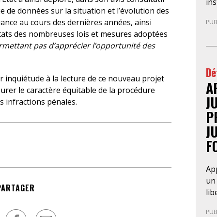
con
in
e de données sur la situation et l’évolution des
du 
déf
ance au cours des dernières années, ainsi
PUB
pa
sou
ltats des nombreuses lois et mesures adoptées
avo
fai
mettant pas d’apprécier l’opportunité des
pre
l’A
ann
am
Dé
au
de 
 inquiétude à la lecture de ce nouveau projet
cad
A
pr
ssurer le caractère équitable de la procédure
re
pré
J
s infractions pénales.
cha
P
par
J
com
F
pr
en 
dém
App
Ce 
un 
PARTAGER
la 
lib
l’a
déc
int
PUB
fra