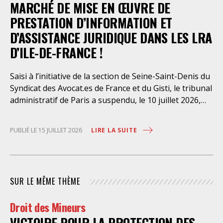
dont l’infirmerie psychiatrique de la préfecture de
MARCHÉ DE MISE EN ŒUVRE DE
police a depuis trop longtemps
PRESTATION D’INFORMATION ET
D’ASSISTANCE JURIDIQUE DANS LES LRA
D’ILE-DE-FRANCE !
Saisi à l’initiative de la section de Seine-Saint-Denis du
Syndicat des Avocat.es de France et du Gisti, le tribunal
administratif de Paris a suspendu, le 10 juillet 2026,
l’exécution du marché public visant à la « mise en
œuvre de prestations d’information et d’assistance
LIRE LA SUITE
PUBLIÉ LE 15 JUILLET 2026
juridique des étrangers maintenus dans les locaux de
rétention administrative (LRA) d’Ile-de-France »,
attribué à un cabinet d’avocats parisien, dont les
modalités d’exécution portent une atteinte grave aux
SUR LE MÊME THÈME
droits fondamentaux des personnes retenues et
contreviennent de manière flagrante aux règles
Droit des Mineurs
déontologiques régissant la profession d’avocat. Ainsi,
VICTOIRE POUR LA PROTECTION DES
l’assistance dont bénéficient les personnes retenues,