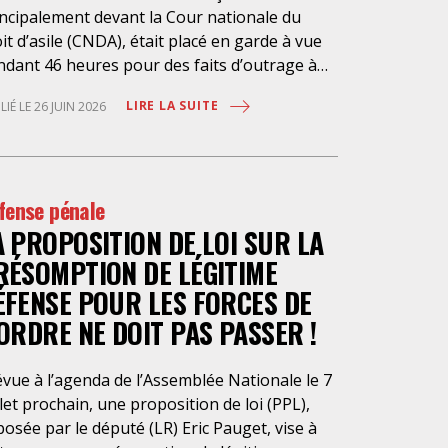
incipalement devant la Cour nationale du
it d’asile (CNDA), était placé en garde à vue
ndant 46 heures pour des faits d’outrage à
istrat. Cette garde à vue était ordonnée par
LIRE LA SUITE
LIÉ LE 26 JUIN 2026
Parquet de Bobigny, qui lui reproche des
opos tenus à l’audience et hors audience
tre 2022 et 2026. Nombres d’avocat.es
erçant en la matière dénoncent depuis des
fense pénale
nées le fonctionnement de la CNDA, qui ne
A PROPOSITION DE LOI SUR LA
voque plus les justiciables. Notre Confrère
 conteste pas avoir recours à une défense de
RÉSOMPTION DE LÉGITIME
ture dans la conduite de ses défenses.
ÉFENSE POUR LES FORCES DE
tiquer, soulever les irrégularités de
’ORDRE NE DOIT PAS PASSER !
cédure, s’insurger contre le défaut
mpartialité et le manque de neutralité, voilà
travail de la défense ! Si l’outrage à magistrat
vue à l’agenda de l’Assemblée Nationale le 7
stitue une infraction, ce délit ne suffit pas à
llet prochain, une proposition de loi (PPL),
tifier le placement en garde à vue, mesure de
osée par le député (LR) Eric Pauget, vise à