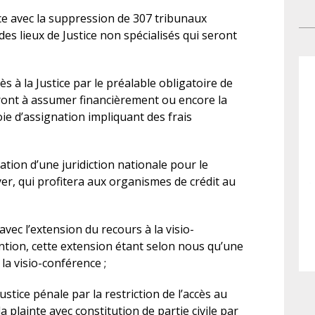
leu
mi
tice avec la suppression de 307 tribunaux
occ
dis
 des lieux de Justice non spécialisés qui seront
dan
sur
jug
vic
De
lo
s à la Justice par le préalable obligatoire de
jus
uront à assumer financièrement ou encore la
pha
ie d’assignation impliquant des frais
mat
exa
ation d’une juridiction nationale pour le
aus
er, qui profitera aux organismes de crédit au
él
fic
fon
vec l’extension du recours à la visio-
gar
ntion, cette extension étant selon nous qu’une
go
la visio-conférence ;
pri
po
ustice pénale par la restriction de l’accès au
sem
la plainte avec constitution de partie civile par