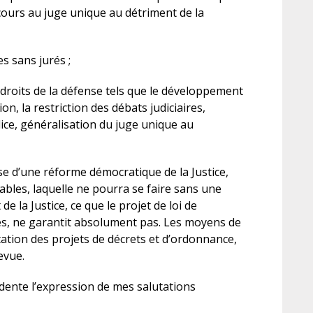
l’A
cours au juge unique au détriment de la
son
des
cré
s sans jurés ;
fai
mis
 droits de la défense tels que le développement
n, la restriction des débats judiciaires,
lice, généralisation du juge unique au
e d’une réforme démocratique de la Justice,
iables, laquelle ne pourra se faire sans une
la Justice, ce que le projet de loi de
s, ne garantit absolument pas. Les moyens de
ation des projets de décrets et d’ordonnance,
evue.
dente l’expression de mes salutations