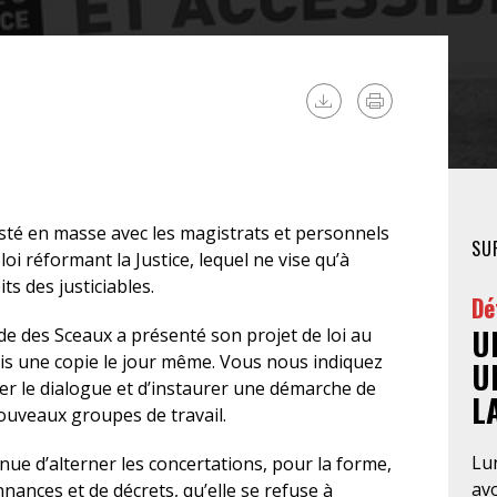
FÉMINISTE
HOSPITALISATION
SANS CONSENTEMENT
esté en masse avec les magistrats et personnels
SU
oi réformant la Justice, lequel ne vise qu’à
s des justiciables.
Dé
U
rde des Sceaux a présenté son projet de loi au
mis une copie le jour même. Vous nous indiquez
U
r le dialogue et d’instaurer une démarche de
L
ouveaux groupes de travail.
Lun
tinue d’alterner les concertations, pour la forme,
av
nances et de décrets, qu’elle se refuse à