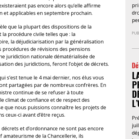
pr
existeraient pas encore alors qu’elle affirme
dro
uin et applicables en septembre prochain.
pe
èle que la plupart des dispositions de la
mag
PUB
 procédure civile telles que : la
le 
ire, la déjudiciarisation par la généralisation
pr
s procédures de révisions des pensions
en
une juridiction nationale dématérialisée de
ex
Dé
ation des juridictions, feront l’objet de décrets.
an
L
con
i s’est tenue le 4 mai dernier, nos élus vous
ne
P
i sont partagées par de nombreux confrères. En
rup
D
nistre continue de se refuser à toute
Cri
le climat de confiance et de respect des
L
pro
se que nous puissions connaître les projets de
d’i
s ceux-ci avant d’être reçus.
le 
Pré
con
jui
e décrets et d’ordonnance ne sont pas encore
jus
dép
uf amateurisme de la Chancellerie, ils