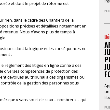
con
in
borée et dont le projet de réforme est
du 
déf
PUB
pa
sou
avo
fai
 rien, dans le cadre des Chantiers de la
pre
l’A
ropositions précises et détaillées notamment en
ann
am
té retenue. Nous n’avons plus de temps à
Dé
au
de 
gle.
cad
A
pr
re
pré
ositions dont la logique et les conséquences ne
J
cha
mment :
P
par
J
 le règlement des litiges en ligne confié à des
com
t de diverses compétences de protection des
F
pr
ent dévolues au tribunal à des organismes ou
en 
e contrôle de la gestion des personnes sous
dém
App
Ce 
un 
la 
lib
umérique » sans souci de ceux – nombreux – qui
l’a
déc
int
PUB
fra