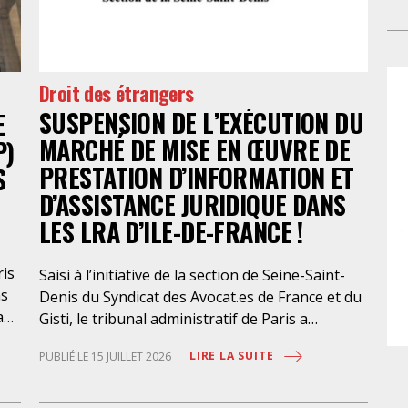
avo
fai
pre
l’A
ann
am
au
de 
Droit des étrangers
cad
pr
SUSPENSION DE L’EXÉCUTION DU
E
re
pré
MARCHÉ DE MISE EN ŒUVRE DE
P)
cha
par
PRESTATION D’INFORMATION ET
S
com
D’ASSISTANCE JURIDIQUE DANS
pr
LES LRA D’ILE-DE-FRANCE !
en 
dém
ris
Saisi à l’initiative de la section de Seine-Saint-
Ce 
ns
Denis du Syndicat des Avocat.es de France et du
la 
a
Gisti, le tribunal administratif de Paris a
l’a
suspendu, le 10 juillet 2026, l’exécution du
int
LIRE LA SUITE
PUBLIÉ LE 15 JUILLET 2026
marché public visant à la « mise en œuvre de
leu
prestations d’information et d’assistance
occ
que
juridique des étrangers maintenus dans les
dan