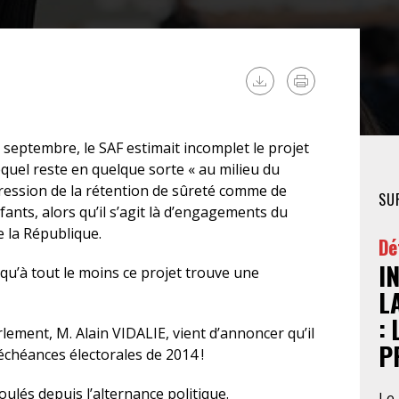
FÉMINISTE
HOSPITALISATION
SANS CONSENTEMENT
eptembre, le SAF estimait incomplet le projet
uel reste en quelque sorte « au milieu du
ppression de la rétention de sûreté comme de
SU
fants, alors qu’il s’agit là d’engagements du
e la République.
Dé
I
u’à tout le moins ce projet trouve une
L
:
rlement, M. Alain VIDALIE, vient d’annoncer qu’il
P
échéances électorales de 2014 !
ulés depuis l’alternance politique.
Le 