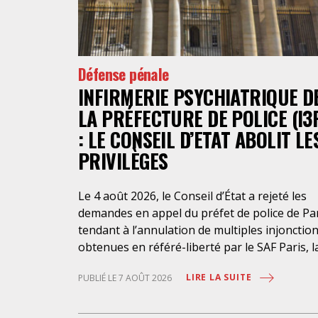
Défense pénale
INFIRMERIE PSYCHIATRIQUE D
LA PRÉFECTURE DE POLICE (I3
: LE CONSEIL D’ETAT ABOLIT LE
PRIVILÈGES
Le 4 août 2026, le Conseil d’État a rejeté les
demandes en appel du préfet de police de Pa
tendant à l’annulation de multiples injonctio
obtenues en référé-liberté par le SAF Paris, l
LDH et l’association Avocats Droits et
LIRE LA SUITE
PUBLIÉ LE 7 AOÛT 2026
Psychiatrie. Cette nouvelle décision confirme
l’urgence à rendre effectifs les droits des
personnes retenues à l’infirmerie psychiatri