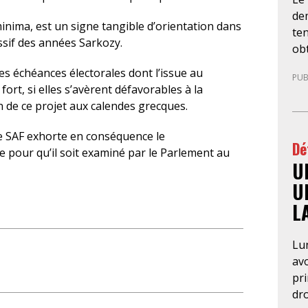
de
minima, est un signe tangible d’orientation dans
ten
ssif des années Sarkozy.
obt
LDH
es échéances électorales dont l’issue au
PUB
Psy
ort, si elles s’avèrent défavorables à la
l’u
n de ce projet aux calendes grecques.
per
de 
le SAF exhorte en conséquence le
Dé
ma
pour qu’il soit examiné par le Parlement au
U
an
fo
U
con
L
pré
aut
Lun
néc
av
CG
pr
des
dro
Par