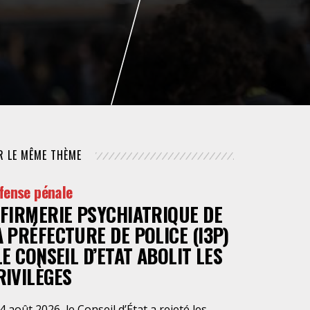
NUMÉRIQUE
POLICE / MAINTIEN DE L'ORDRE
PROCÉDURE CIVILE
R LE MÊME THÈME
fense pénale
NFIRMERIE PSYCHIATRIQUE DE
A PRÉFECTURE DE POLICE (I3P)
 LE CONSEIL D’ETAT ABOLIT LES
RIVILÈGES
4 août 2026, le Conseil d’État a rejeté les