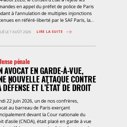
mandes en appel du préfet de police de Paris
dant à l’annulation de multiples injonctions
enues en référé-liberté par le SAF Paris, la
 et l’association Avocats Droits et
LIRE LA SUITE
LIÉ LE 7 AOÛT 2026
chiatrie. Cette nouvelle décision confirme
rgence à rendre effectifs les droits des
sonnes retenues à l’infirmerie psychiatrique
la préfecture de police de Paris. Près d’ici
fense pénale
is loin des regards, se perpétuent depuis des
N AVOCAT EN GARDE-À-VUE,
nées une somme d’atteintes aux droits
ndamentaux des personnes placées sans
NE NOUVELLE ATTAQUE CONTRE
sentement à l’infirmerie psychiatrique de la
A DÉFENSE ET L’ÉTAT DE DROIT
fecture de police (IPPP). Si plusieurs
orités de contrôle ont appelé à sa
di 22 juin 2026, un de nos confrères,
essaire réforme, une récente visite du
ocat au barreau de Paris exerçant
LPL a mis en évidence des violations graves
incipalement devant la Cour nationale du
 droits les plus élémentaires. Saisi par le SAF
it d’asile (CNDA), était placé en garde à vue
is et la LDH, avec l’intervention volontaire de