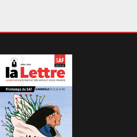
es d’une situation pouvant s’avérer mortelle.
puis son adoption, au moins