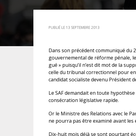
DROIT DES ÉTRANGERS
PUBLIÉ LE 13 SEPTEMBRE 2013
DROIT DES MINEURS
DROIT INTERNATIONAL
Dans son précédent communiqué du 2 s
gouvernemental de réforme pénale, leq
gué » puisqu’il n’est dit mot de la su
celle du tribunal correctionnel pour en
candidat socialiste devenu Président d
Le SAF demandait en toute hypothèse q
consécration législative rapide.
Or le Ministre des Relations avec le Pa
ne pourra pas être examiné avant les 
Dix-huit mois déjà se sont pourtant éco