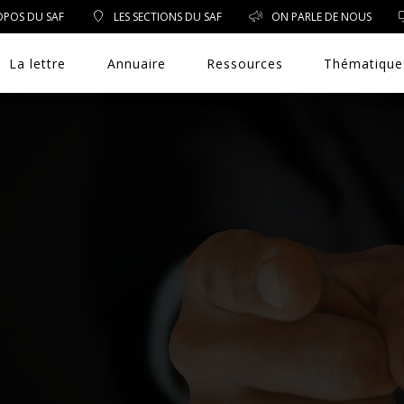
OPOS DU SAF
LES SECTIONS DU SAF
ON PARLE DE NOUS
La lettre
Annuaire
Ressources
Thématique
DROIT PUBLIC
DROIT SOCIAL
ENVIRONNEMENT/SANTÉ
EVÈNEMENTS
EXERCICE PROFESSIONNEL