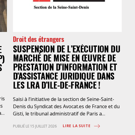
Droit des étrangers
SUSPENSION DE L’EXÉCUTION DU
E
MARCHÉ DE MISE EN ŒUVRE DE
P)
PRESTATION D’INFORMATION ET
S
D’ASSISTANCE JURIDIQUE DANS
LES LRA D’ILE-DE-FRANCE !
ris
Saisi à l’initiative de la section de Seine-Saint-
ns
Denis du Syndicat des Avocat.es de France et du
a
Gisti, le tribunal administratif de Paris a
suspendu, le 10 juillet 2026, l’exécution du
LIRE LA SUITE
PUBLIÉ LE 15 JUILLET 2026
marché public visant à la « mise en œuvre de