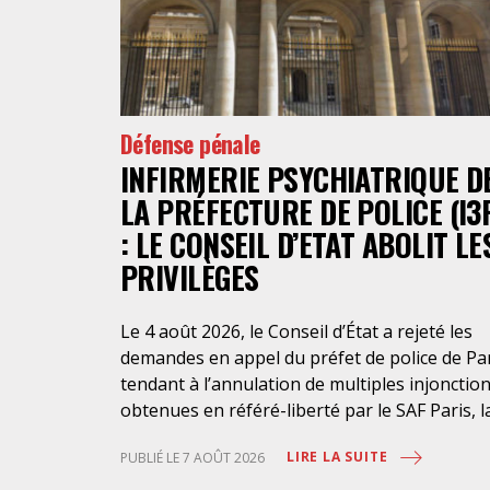
Défense pénale
INFIRMERIE PSYCHIATRIQUE D
LA PRÉFECTURE DE POLICE (I3
: LE CONSEIL D’ETAT ABOLIT LE
PRIVILÈGES
Le 4 août 2026, le Conseil d’État a rejeté les
demandes en appel du préfet de police de Pa
tendant à l’annulation de multiples injonctio
obtenues en référé-liberté par le SAF Paris, l
LDH et l’association Avocats Droits et
LIRE LA SUITE
PUBLIÉ LE 7 AOÛT 2026
Psychiatrie. Cette nouvelle décision confirme
l’urgence à rendre effectifs les droits des