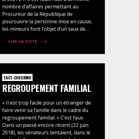
nombre d’affaires permettant au
Procureur de la République de
poursuivre la personne mise en cause,
les mineurs font l’objet d’un taux de
réponse pénale plus élevé que les
LIRE LA SUITE
majeurs (taux de réponse pénale des
mineurs : 92,7% / taux de réponse
pénale générale comprenant majeurs
et mineurs : 86,7%. Voir les chiffres).
Cette réponse pénale peut être une
FACT-CHECKING
alternative aux poursuites (une mesure
REGROUPEMENT FAMILIAL
de réparation ou un rappel à la loi par
exemple) ou la saisine d’une juge (juge
« Il est trop facile pour un étranger de
des enfants ou juge d’instruction).
faire venir sa famille dans le cadre du
« AVANT 13 ANS ILS NE RISQUENT
regroupement familial. » C’est faux
RIEN ! ». C’est faux. Si, en principe, le
Dans un passé encore récent (22 juin
mineur de moins de 13 ans est présumé
2018), les sénateurs tentaient, dans le
ne pas avoir le discernement suffisant