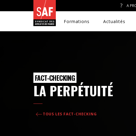
A PR
Formations
Actualités
A. J. ET ACCÈS AU DROIT
FACT-CHECKING
CONGRÈS DU SAF
LA PERPÉTUITÉ
DÉFENSE PÉNALE
TOUS LES FACT-CHECKING
DISCRIMINATIONS
DROIT DE LA FAMILLE