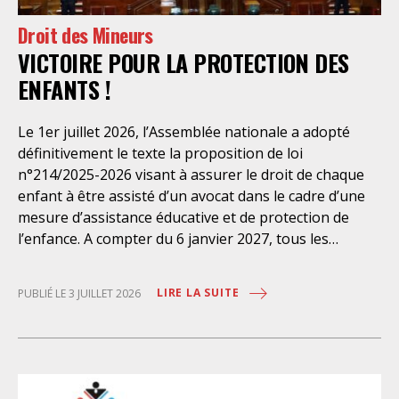
mesures restrictives en matière d’accueil des gens du
Droit des Mineurs
voyage. Ces positions n’augurent qu’une seule issue :
VICTOIRE POUR LA PROTECTION DES
le dévoiement de l’institution et l’asphyxie aggravée
d’une société civile déjà sous pression. Ce choix
ENFANTS !
d’Emmanuel Macron est déconnecté des priorités de la
société et va à contresens de l’impératif de justice
Le 1er juillet 2026, l’Assemblée nationale a adopté
sociale et environnementale exprimé. Le Défenseur
définitivement le texte la proposition de loi
des droits : pilier de la démocratie et protecteur des
n°214/2025-2026 visant à assurer le droit de chaque
plus
enfant à être assisté d’un avocat dans le cadre d’une
mesure d’assistance éducative et de protection de
l’enfance. A compter du 6 janvier 2027, tous les
enfants suivi.es par un juge des enfants dans le cadre
d’une procédure d’assistance éducative seront
LIRE LA SUITE
PUBLIÉ LE 3 JUILLET 2026
assisté.es et par conséquent indéniablement mieux
protégé.es. Quelle victoire ! Le parcours fut
éprouvant, particulièrement au Sénat, où notamment
l’expérimentation a failli être réintroduite par voie
d’amendements. L’adoption de ce texte est le fruit