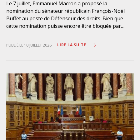
Le 7 juillet, Emmanuel Macron a proposé la
nomination du sénateur républicain François-Noël
Buffet au poste de Défenseur des droits. Bien que
cette nomination puisse encore être bloquée par
l’Assemblée nationale et le Sénat, elle suscite une vive
inquiétude parmi nos associations. Celles-ci sont
LIRE LA SUITE
PUBLIÉ LE 10 JUILLET 2026
pleinement mobilisées contre cette nomination aux
côtés de près de 110 000 citoyennes et citoyens. Un
choix politique controversé et incompatible avec les
valeurs de l’institution Le parcours de François-Noël
Buffet est marqué par plusieurs prises de position
contraires aux droits fondamentaux et aux valeurs
que le Défenseur des droits est chargé de
promouvoir. Il s’est notamment opposé au mariage
pour tous·tes, à la procréation médicalement assistée
et à la constitutionnalisation de l’interruption
volontaire de grossesse (IVG). Il a également soutenu
le durcissement des politiques migratoires,
l’affaiblissement de l’Aide médicale d’État et des