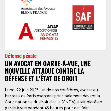
d’une mobilisation et d’un engagement sans faille
pour les enfants de collectifs, notamment d’anciens
enfants placé.es, de parlementaires, de syndicats dont
notre Syndicat. Avocat.es d’enfants, nous savons
combien notre intervention en assistance est
essentielle, en amont, durant, et après l’audience, et
sur le long court. La commission droits des enfants
s’organise d’ores et déjà pour proposer rapidement
des formations en assistance éducative validantes au
Défense pénale
titre de la formation continue, accessibles en
UN AVOCAT EN GARDE-À-VUE, UNE
distantiel, afin que nous soyons collectivement à la
hauteur des enjeux. Ce texte est une victoire, mais
NOUVELLE ATTAQUE CONTRE LA
nous sommes lucides. Il ne va pas mettre fin à
DÉFENSE ET L’ÉTAT DE DROIT
l’insuffisante protection des enfants dans
Lundi 22 juin 2026, un de nos confrères, avocat au
barreau de Paris exerçant principalement devant la
Cour nationale du droit d’asile (CNDA), était placé en
garde à vue pendant 46 heures pour des faits