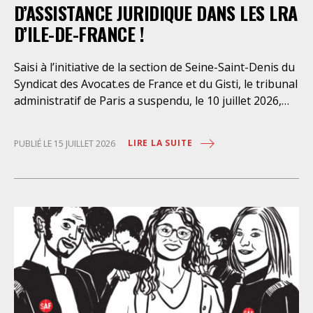
D’ASSISTANCE JURIDIQUE DANS LES LRA
D’ILE-DE-FRANCE !
Saisi à l’initiative de la section de Seine-Saint-Denis du
Syndicat des Avocat.es de France et du Gisti, le tribunal
administratif de Paris a suspendu, le 10 juillet 2026,
l’exécution du marché public visant à la « mise en
œuvre de prestations d’information et d’assistance
LIRE LA SUITE
PUBLIÉ LE 15 JUILLET 2026
juridique des étrangers maintenus dans les locaux de
rétention administrative (LRA) d’Ile-de-France »,
attribué à un cabinet d’avocats parisien, dont les
modalités d’exécution portent une atteinte grave aux
droits fondamentaux des personnes retenues et
contreviennent de manière flagrante aux règles
déontologiques régissant la profession d’avocat. Ainsi,
l’assistance dont bénéficient les personnes retenues,
limitée à trois heures de permanence téléphonique
quotidienne sauf le dimanche (la présence de l’avocat