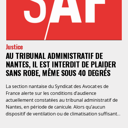
dossiers de violences sexuelles sur mineur·es et un
suivi d’enquête perfectible. Des dysfonctionnements
structurels qui viennent de nouveau alerter sur
l’urgence à traiter dignement les violences sexuelles
et sexistes et à en faire une priorité judiciaire dans un
contexte de naufrage du service public de la Justice qui
Justice
ne cesse de couler à mesure qu’il manque de moyens.
AU TRIBUNAL ADMINISTRATIF DE
Il manque effectivement de moyens humains et de
formations aux VSS obligatoires et réelles pour
NANTES, IL EST INTERDIT DE PLAIDER
tou·tes les acteurs·rices de la
SANS ROBE, MÊME SOUS 40 DEGRÉS
La section nantaise du Syndicat des Avocat·es de
France alerte sur les conditions d’audience
actuellement constatées au tribunal administratif de
Nantes, en période de canicule. Alors qu’aucun
dispositif de ventilation ou de climatisation suffisant
ne permet aux avocat·es de plaider dans des
conditions dignes, sûres et respectueuses de leur