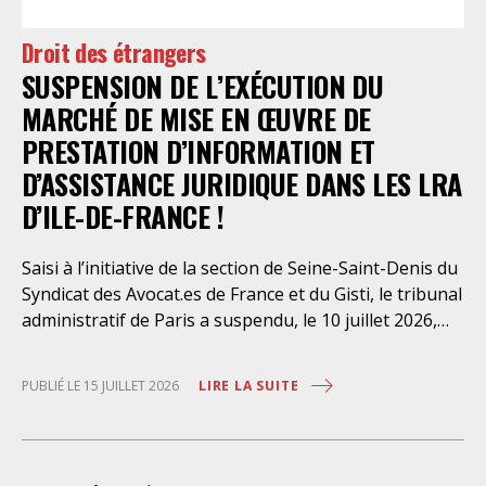
préfectorales et ordonné une série d’injonctions à
mettre en œuvre sans délai. Le préfet de police de
Droit des étrangers
Paris en avait interjeté appel. Par ordonnance du 4
SUSPENSION DE L’EXÉCUTION DU
août dernier, le Conseil d’Etat a aboli les privilèges
dont l’infirmerie psychiatrique de la préfecture de
MARCHÉ DE MISE EN ŒUVRE DE
police a depuis trop longtemps
PRESTATION D’INFORMATION ET
D’ASSISTANCE JURIDIQUE DANS LES LRA
D’ILE-DE-FRANCE !
Saisi à l’initiative de la section de Seine-Saint-Denis du
Syndicat des Avocat.es de France et du Gisti, le tribunal
administratif de Paris a suspendu, le 10 juillet 2026,
l’exécution du marché public visant à la « mise en
œuvre de prestations d’information et d’assistance
LIRE LA SUITE
PUBLIÉ LE 15 JUILLET 2026
juridique des étrangers maintenus dans les locaux de
rétention administrative (LRA) d’Ile-de-France »,
attribué à un cabinet d’avocats parisien, dont les
modalités d’exécution portent une atteinte grave aux