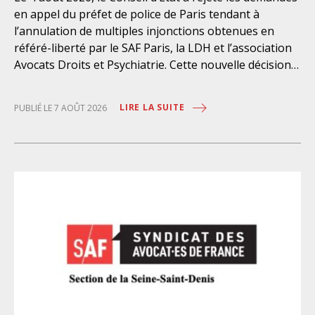
en appel du préfet de police de Paris tendant à
l’annulation de multiples injonctions obtenues en
référé-liberté par le SAF Paris, la LDH et l’association
Avocats Droits et Psychiatrie. Cette nouvelle décision
confirme l’urgence à rendre effectifs les droits des
personnes retenues à l’infirmerie psychiatrique de la
LIRE LA SUITE
PUBLIÉ LE 7 AOÛT 2026
préfecture de police de Paris. Près d’ici mais loin des
regards, se perpétuent depuis des années une
somme d’atteintes aux droits fondamentaux des
personnes placées sans consentement à l’infirmerie
psychiatrique de la préfecture de police (IPPP). Si
plusieurs autorités de contrôle ont appelé à sa
nécessaire réforme, une récente visite du CGLPL a mis
en évidence des violations graves des droits les plus
élémentaires. Saisi par le SAF Paris et la LDH, avec
l’intervention volontaire de l’association Avocats
Droits et Psychiatrie, le tribunal administratif de Paris
a, le 13 juillet 2026, constaté l’illégalité des pratiques