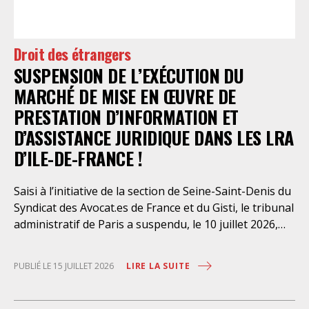
a, le 13 juillet 2026, constaté l’illégalité des pratiques
préfectorales et ordonné une série d’injonctions à
mettre en œuvre sans délai. Le préfet de police de
Droit des étrangers
Paris en avait interjeté appel. Par ordonnance du 4
SUSPENSION DE L’EXÉCUTION DU
août dernier, le Conseil d’Etat a aboli les privilèges
dont l’infirmerie psychiatrique de la préfecture de
MARCHÉ DE MISE EN ŒUVRE DE
police a depuis trop longtemps
PRESTATION D’INFORMATION ET
D’ASSISTANCE JURIDIQUE DANS LES LRA
D’ILE-DE-FRANCE !
Saisi à l’initiative de la section de Seine-Saint-Denis du
Syndicat des Avocat.es de France et du Gisti, le tribunal
administratif de Paris a suspendu, le 10 juillet 2026,
l’exécution du marché public visant à la « mise en
œuvre de prestations d’information et d’assistance
LIRE LA SUITE
PUBLIÉ LE 15 JUILLET 2026
juridique des étrangers maintenus dans les locaux de
rétention administrative (LRA) d’Ile-de-France »,
attribué à un cabinet d’avocats parisien, dont les