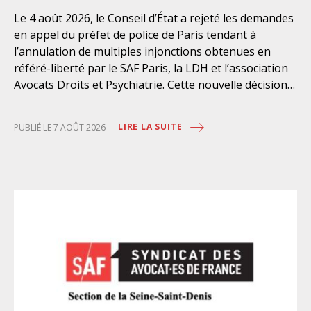
Le 4 août 2026, le Conseil d’État a rejeté les demandes
en appel du préfet de police de Paris tendant à
l’annulation de multiples injonctions obtenues en
référé-liberté par le SAF Paris, la LDH et l’association
Avocats Droits et Psychiatrie. Cette nouvelle décision
confirme l’urgence à rendre effectifs les droits des
personnes retenues à l’infirmerie psychiatrique de la
LIRE LA SUITE
PUBLIÉ LE 7 AOÛT 2026
préfecture de police de Paris. Près d’ici mais loin des
regards, se perpétuent depuis des années une
somme d’atteintes aux droits fondamentaux des
personnes placées sans consentement à l’infirmerie
psychiatrique de la préfecture de police (IPPP). Si
plusieurs autorités de contrôle ont appelé à sa
nécessaire réforme, une récente visite du CGLPL a mis
en évidence des violations graves des droits les plus
élémentaires. Saisi par le SAF Paris et la LDH, avec
l’intervention volontaire de l’association Avocats
Droits et Psychiatrie, le tribunal administratif de Paris