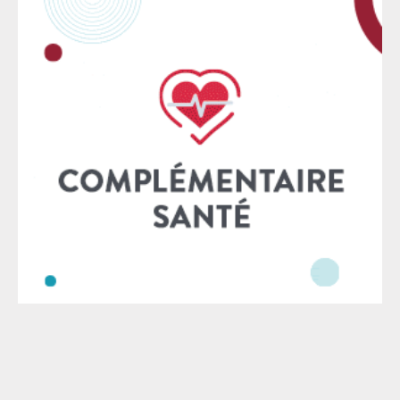
légalité des tirs et inverse la charge de la preuve :
l’usage de leur arme à feu par les forces de l’ordre
sera considéré, a priori, comme étant légal, c’est-à-
dire nécessaire et proportionné. Il appartiendra au
procureur – en pratique aux familles des victimes – de
démontrer que le tir mortel n’était pas justifié. Ce
texte s’inscrit dans le bilan déjà alarmant de la loi
Cazeneuve de 2017 et la création de l’article L.435-1 du
Code de la sécurité intérieure : elle autorise les
policiers à utiliser leur arme dès lors qu’ils estiment
que les occupants d’un véhicule sont susceptibles
d’être dangereux — ce qui laisse les agents seuls
juges d’une situation pouvant s’avérer mortelle.
Depuis son adoption, au moins
Le SAF - © 2026 - Mise à jour : 2026 - Tous droits réservés -
Mentions légales