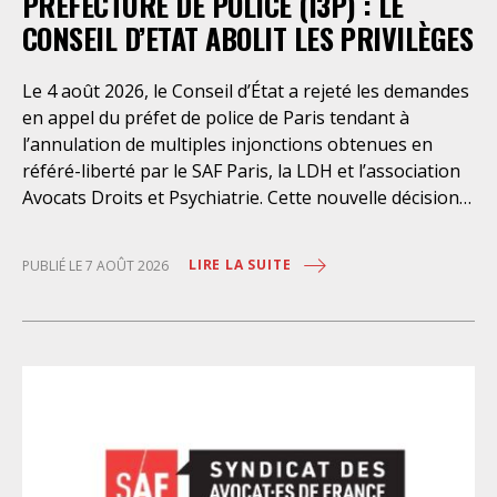
PRÉFECTURE DE POLICE (I3P) : LE
CONSEIL D’ETAT ABOLIT LES PRIVILÈGES
Le 4 août 2026, le Conseil d’État a rejeté les demandes
en appel du préfet de police de Paris tendant à
l’annulation de multiples injonctions obtenues en
référé-liberté par le SAF Paris, la LDH et l’association
Avocats Droits et Psychiatrie. Cette nouvelle décision
confirme l’urgence à rendre effectifs les droits des
personnes retenues à l’infirmerie psychiatrique de la
LIRE LA SUITE
PUBLIÉ LE 7 AOÛT 2026
préfecture de police de Paris. Près d’ici mais loin des
regards, se perpétuent depuis des années une
somme d’atteintes aux droits fondamentaux des
personnes placées sans consentement à l’infirmerie
psychiatrique de la préfecture de police (IPPP). Si
plusieurs autorités de contrôle ont appelé à sa
nécessaire réforme, une récente visite du CGLPL a mis
en évidence des violations graves des droits les plus
élémentaires. Saisi par le SAF Paris et la LDH, avec