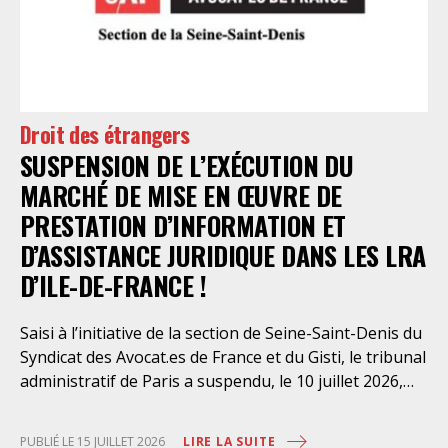
l’intervention volontaire de l’association Avocats
Droits et Psychiatrie, le tribunal administratif de Paris
a, le 13 juillet 2026, constaté l’illégalité des pratiques
préfectorales et ordonné une série d’injonctions à
mettre en œuvre sans délai. Le préfet de police de
Droit des étrangers
Paris en avait interjeté appel. Par ordonnance du 4
SUSPENSION DE L’EXÉCUTION DU
août dernier, le Conseil d’Etat a aboli les privilèges
dont l’infirmerie psychiatrique de la préfecture de
MARCHÉ DE MISE EN ŒUVRE DE
police a depuis trop longtemps
PRESTATION D’INFORMATION ET
D’ASSISTANCE JURIDIQUE DANS LES LRA
D’ILE-DE-FRANCE !
Saisi à l’initiative de la section de Seine-Saint-Denis du
Syndicat des Avocat.es de France et du Gisti, le tribunal
administratif de Paris a suspendu, le 10 juillet 2026,
l’exécution du marché public visant à la « mise en
œuvre de prestations d’information et d’assistance
LIRE LA SUITE
PUBLIÉ LE 15 JUILLET 2026