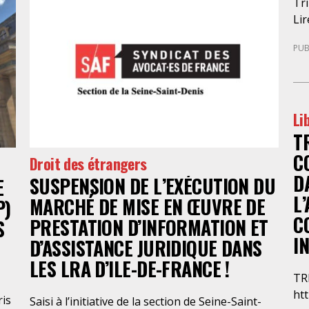
Tri
un
Lir
d’
l’a
néc
PUB
plu
une
déf
adm
d’a
L’u
a a
aux
Li
act
ins
T
pro
l’i
cré
C
la 
Droit des étrangers
éco
Le 
D
SUSPENSION DE L’EXÉCUTION DU
E
nat
L
MARCHÉ DE MISE EN ŒUVRE DE
dén
P)
C
sur
PRESTATION D’INFORMATION ET
S
ven
I
D’ASSISTANCE JURIDIQUE DANS
pro
LES LRA D’ILE-DE-FRANCE !
ég
TR
d’a
htt
ris
mi
Saisi à l’initiative de la section de Seine-Saint-