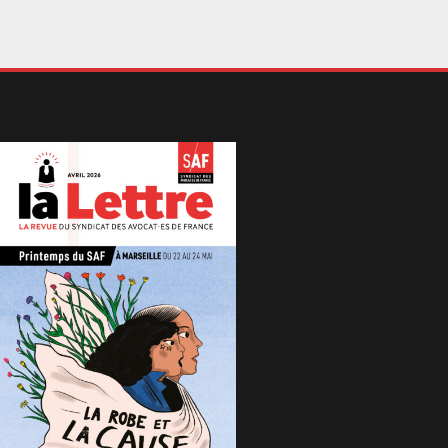
pect de la hiérarchie des normes, la sécurité
idique, l’indépendance de la justice et le
pect des droits humains. Il vise aussi,
ndamentalement, à assurer l’égalité de
itement des citoyens par les institutions et
ant la loi. Or, le pouvoir de nomination de
xécutif pour des institutions chargées
cisément d’exercer un rôle de contrôle et de
antie des libertés est un facteur de
équilibre. Ce pouvoir nourrit les soupçons
favoritisme, et affaiblit mécaniquement la
itimité de l’institution. En pratique, les
minations sont souvent des choix politiques,