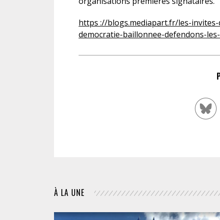
organisations premières signataires.
https ://blogs.mediapart.fr/les-invit
democratie-baillonnee-defendons-les-
À LA UNE