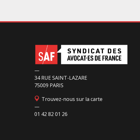
2026, constaté l’illégalité des pratiques
préfectorales et ordonné une série
d’injonctions à mettre en œuvre sans délai. L
préfet de police de Paris en avait interjeté
appel. Par ordonnance du 4 août dernier, le
Conseil d’Etat a aboli les privilèges dont
l’infirmerie psychiatrique de la préfecture de
police a depuis trop longtemps
—
34 RUE SAINT-LAZARE
75009 PARIS
Trouvez-nous sur la carte
—
01 42 82 01 26