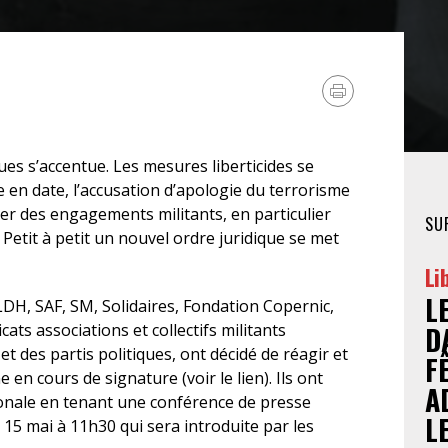
FÉMINISTE
HOSPITALISATION
SANS CONSENTEMENT
ues s’accentue. Les mesures liberticides se
en date, l’accusation d’apologie du terrorisme
ser des engagements militants, en particulier
SU
Petit à petit un nouvel ordre juridique se met
Li
L
 LDH, SAF, SM, Solidaires, Fondation Copernic,
ats associations et collectifs militants
D
 et des partis politiques, ont décidé de réagir et
F
 en cours de signature (voir le lien). Ils ont
A
tionale en tenant une conférence de presse
L
15 mai à 11h30 qui sera introduite par les