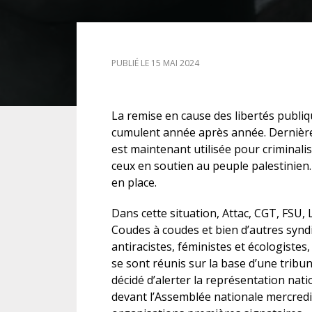
DROIT DES ÉTRANGERS
PUBLIÉ LE 15 MAI 2024
DROIT DES MINEURS
DROIT INTERNATIONAL
La remise en cause des libertés publiq
cumulent année après année. Dernière 
est maintenant utilisée pour criminali
ceux en soutien au peuple palestinien. 
en place.
Dans cette situation, Attac, CGT, FSU,
Coudes à coudes et bien d’autres syndic
antiracistes, féministes et écologistes,
se sont réunis sur la base d’une tribune
décidé d’alerter la représentation na
devant l’Assemblée nationale mercredi 