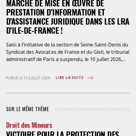
dont l’infirmerie psychiatrique de la préfecture de
MARCHÉ DE MISE EN ŒUVRE DE
police a depuis trop longtemps
PRESTATION D’INFORMATION ET
D’ASSISTANCE JURIDIQUE DANS LES LRA
D’ILE-DE-FRANCE !
Saisi à l’initiative de la section de Seine-Saint-Denis du
Syndicat des Avocat.es de France et du Gisti, le tribunal
administratif de Paris a suspendu, le 10 juillet 2026,
l’exécution du marché public visant à la « mise en
œuvre de prestations d’information et d’assistance
LIRE LA SUITE
PUBLIÉ LE 15 JUILLET 2026
juridique des étrangers maintenus dans les locaux de
rétention administrative (LRA) d’Ile-de-France »,
attribué à un cabinet d’avocats parisien, dont les
modalités d’exécution portent une atteinte grave aux
SUR LE MÊME THÈME
droits fondamentaux des personnes retenues et
contreviennent de manière flagrante aux règles
Droit des Mineurs
déontologiques régissant la profession d’avocat. Ainsi,
VICTOIRE POUR LA PROTECTION DES
l’assistance dont bénéficient les personnes retenues,