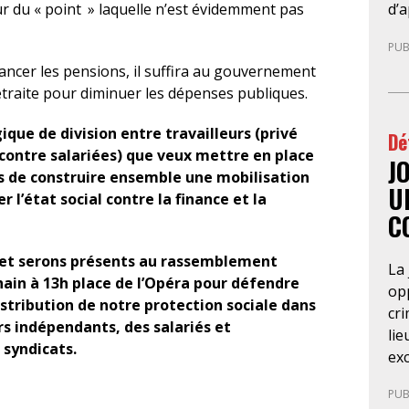
co
d’a
leur du « point » laquelle n’est évidemment pas
réf
di
PUB
ra
leu
ancer les pensions, il suffira au gouvernement
20
pré
etraite pour diminuer les dépenses publiques.
du
en 
for
ava
que de division entre travailleurs (privé
Dé
d’a
gé
 contre salariées) que veux mettre en place
ba
J
te
 de construire ensemble une mobilisation
so
fél
U
 l’état social contre la finance et la
Pa
les
C
d’
Co
ré
Nég
 et serons présents au rassemblement
La 
du
nég
hain à 13h place de l’Opéra pour défendre
opp
pri
distribution de notre protection sociale dans
cri
dét
urs indépendants, des salariés et
lie
con
 syndicats.
exc
ré
de 
du 
PUB
Cet
SA