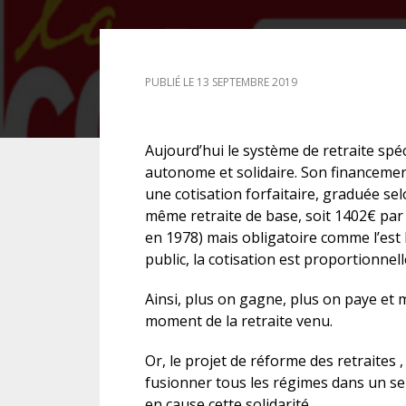
DROIT DES ÉTRANGERS
PUBLIÉ LE 13 SEPTEMBRE 2019
DROIT DES MINEURS
DROIT INTERNATIONAL
Aujourd’hui le système de retraite spé
autonome et solidaire. Son financement
une cotisation forfaitaire, graduée sel
même retraite de base, soit 1402€ par
en 1978) mais obligatoire comme l’est 
public, la cotisation est proportionne
Ainsi, plus on gagne, plus on paye et m
moment de la retraite venu.
Or, le projet de réforme des retraites 
fusionner tous les régimes dans un se
en cause cette solidarité.