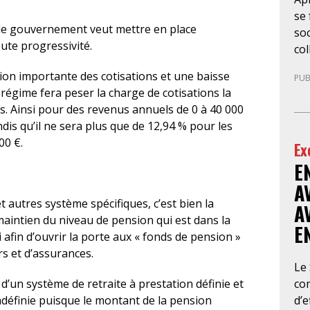
se 
 le gouvernement veut mettre en place
soc
ute progressivité.
col
la 
on importante des cotisations et une baisse
PUB
de
 régime fera peser la charge de cotisations la
10
as. Ainsi pour des revenus annuels de 0 à 40 000
gé
ndis qu’il ne sera plus que de 12,94 % pour les
sit
00 €.
Ex
no
E
bou
l’
A
con
 autres système spécifiques, c’est bien la
A
d’a
 maintien du niveau de pension qui est dans la
E
cab
 afin d’ouvrir la porte aux « fonds de pension »
avo
s et d’assurances.
en 
Le
im
co
d’un système de retraite à prestation définie et
ina
d’e
ndéfinie puisque le montant de la pension