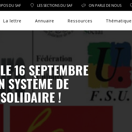
OPOS DU SAF
LES SECTIONS DU SAF
ON PARLE DE NOUS
La lettre
Annuaire
Ressources
Thématique
DROIT PUBLIC
 LE 16 SEPTEMBRE
N SYSTÈME DE
DROIT SOCIAL
 SOLIDAIRE !
ENVIRONNEMENT/SANTÉ
EVÈNEMENTS
EXERCICE PROFESSIONNEL