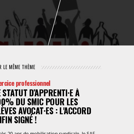
NUMÉRIQUE
POLICE / MAINTIEN DE L'ORDRE
PROCÉDURE CIVILE
R LE MÊME THÈME
ercice professionnel
E STATUT D’APPRENTI·E À
00% DU SMIC POUR LES
LÈVES AVOCAT·ES : L'ACCORD
FIN SIGNÉ !
ès 20 ans de mobilisation syndicale, le SAF