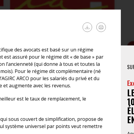
FÉMINISTE
HOSPITALISATION
SANS CONSENTEMENT
cifique des avocats est basé sur un régime
 est assuré pour le régime dit « de base » par
on l’ancienneté (qui donne à tous et toutes la
SU
 mois). Pour le régime dit complémentaire (né
l’AGIRC ARCO pour les salariés du privé et du
Ex
lle et augmente avec les revenus.
L
eilleur est le taux de remplacement, le
1
É
EN
, qui sous couvert de simplification, propose de
ul système universel par points veut remettre
Apr