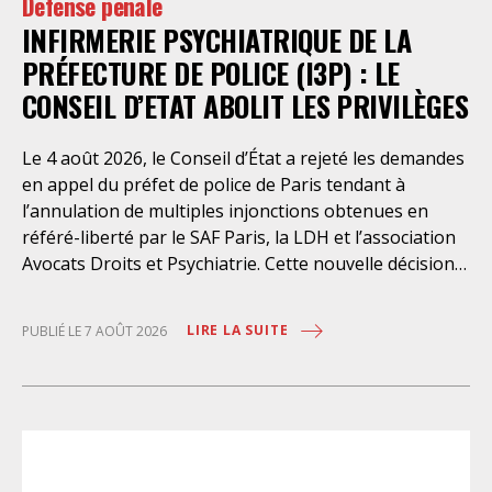
Défense pénale
INFIRMERIE PSYCHIATRIQUE DE LA
PRÉFECTURE DE POLICE (I3P) : LE
CONSEIL D’ETAT ABOLIT LES PRIVILÈGES
Le 4 août 2026, le Conseil d’État a rejeté les demandes
en appel du préfet de police de Paris tendant à
l’annulation de multiples injonctions obtenues en
référé-liberté par le SAF Paris, la LDH et l’association
Avocats Droits et Psychiatrie. Cette nouvelle décision
confirme l’urgence à rendre effectifs les droits des
personnes retenues à l’infirmerie psychiatrique de la
LIRE LA SUITE
PUBLIÉ LE 7 AOÛT 2026
préfecture de police de Paris. Près d’ici mais loin des
regards, se perpétuent depuis des années une
somme d’atteintes aux droits fondamentaux des
personnes placées sans consentement à l’infirmerie
psychiatrique de la préfecture de police (IPPP). Si
plusieurs autorités de contrôle ont appelé à sa