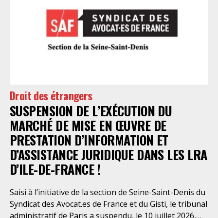
nécessaire réforme, une récente visite du CGLPL a mis
en évidence des violations graves des droits les plus
élémentaires. Saisi par le SAF Paris et la LDH, avec
l’intervention volontaire de l’association Avocats
Droits et Psychiatrie, le tribunal administratif de Paris
a, le 13 juillet 2026, constaté l’illégalité des pratiques
préfectorales et ordonné une série d’injonctions à
mettre en œuvre sans délai. Le préfet de police de
Droit des étrangers
Paris en avait interjeté appel. Par ordonnance du 4
SUSPENSION DE L’EXÉCUTION DU
août dernier, le Conseil d’Etat a aboli les privilèges
dont l’infirmerie psychiatrique de la préfecture de
MARCHÉ DE MISE EN ŒUVRE DE
police a depuis trop longtemps
PRESTATION D’INFORMATION ET
D’ASSISTANCE JURIDIQUE DANS LES LRA
D’ILE-DE-FRANCE !
Saisi à l’initiative de la section de Seine-Saint-Denis du
Syndicat des Avocat.es de France et du Gisti, le tribunal
administratif de Paris a suspendu, le 10 juillet 2026,