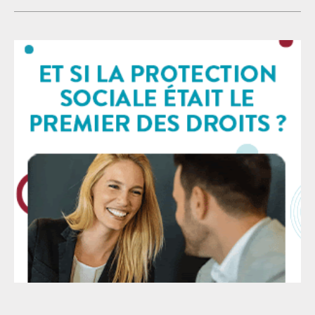
justice, porte en réalité atteinte aux droits de la
d’extension accélérée auprès de la Direction générale
défense, méprise les attentes des victimes, entrave le
du travail afin que la mise en place effective de
caractère public de la justice. Dans un contexte
marqué par des années de sous-investissement
chronique, les orientations proposées par le
gouvernement choquent. La réduction des garanties
procédurales, la marginalisation du rôle des juges et
des audiences — notamment au détriment des jurys
populaires — ainsi que la remise en cause de
principes fondamentaux, tels que la protection des
données génétiques, constituent autant d’atteintes
graves à l’équilibre de notre système judiciaire. Cette
logique qui sous-tend le projet gouvernemental, déjà
l’œuvre dans plusieurs matières, et sera, à n’en pas
douter, progressivement étendue encore à d’autres :
pourquoi s’embarrasser d’une audience quand une
simili-négociation à la va-vite permet de mettre fin à
un litige ? A moyen terme, cette logique de gestion
managériale de la