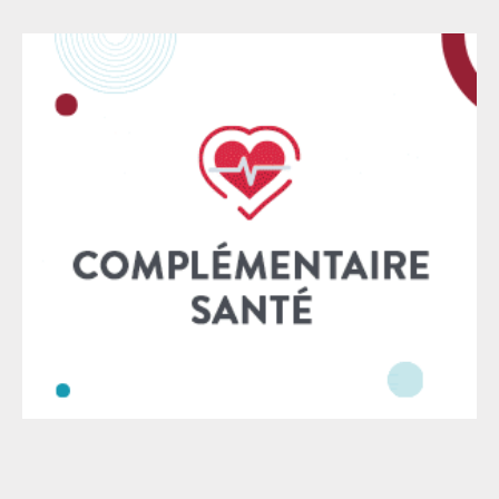
du travail afin que la mise en place effective de
caractère public de la justice. Dans un contexte
marqué par des années de sous-investissement
chronique, les orientations proposées par le
gouvernement choquent. La réduction des garanties
procédurales, la marginalisation du rôle des juges et
des audiences — notamment au détriment des jurys
populaires — ainsi que la remise en cause de
principes fondamentaux, tels que la protection des
données génétiques, constituent autant d’atteintes
graves à l’équilibre de notre système judiciaire. Cette
logique qui sous-tend le projet gouvernemental, déjà
l’œuvre dans plusieurs matières, et sera, à n’en pas
douter, progressivement étendue encore à d’autres :
pourquoi s’embarrasser d’une audience quand une
simili-négociation à la va-vite permet de mettre fin à
un litige ? A moyen terme, cette logique de gestion
managériale de la