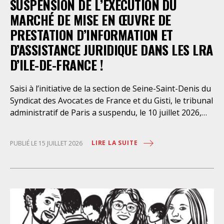
SUSPENSION DE L’EXÉCUTION DU
MARCHÉ DE MISE EN ŒUVRE DE
PRESTATION D’INFORMATION ET
D’ASSISTANCE JURIDIQUE DANS LES LRA
D’ILE-DE-FRANCE !
Saisi à l’initiative de la section de Seine-Saint-Denis du
Syndicat des Avocat.es de France et du Gisti, le tribunal
administratif de Paris a suspendu, le 10 juillet 2026,
l’exécution du marché public visant à la « mise en
œuvre de prestations d’information et d’assistance
LIRE LA SUITE
PUBLIÉ LE 15 JUILLET 2026
juridique des étrangers maintenus dans les locaux de
rétention administrative (LRA) d’Ile-de-France »,
attribué à un cabinet d’avocats parisien, dont les
modalités d’exécution portent une atteinte grave aux
droits fondamentaux des personnes retenues et
contreviennent de manière flagrante aux règles
déontologiques régissant la profession d’avocat. Ainsi,