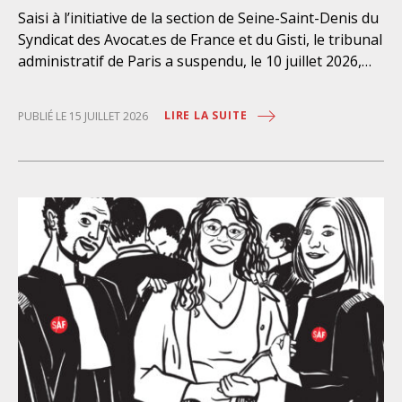
Saisi à l’initiative de la section de Seine-Saint-Denis du
Syndicat des Avocat.es de France et du Gisti, le tribunal
administratif de Paris a suspendu, le 10 juillet 2026,
l’exécution du marché public visant à la « mise en
œuvre de prestations d’information et d’assistance
LIRE LA SUITE
PUBLIÉ LE 15 JUILLET 2026
juridique des étrangers maintenus dans les locaux de
rétention administrative (LRA) d’Ile-de-France »,
attribué à un cabinet d’avocats parisien, dont les
modalités d’exécution portent une atteinte grave aux
droits fondamentaux des personnes retenues et
contreviennent de manière flagrante aux règles
déontologiques régissant la profession d’avocat. Ainsi,
l’assistance dont bénéficient les personnes retenues,
limitée à trois heures de permanence téléphonique
quotidienne sauf le dimanche (la présence de l’avocat
dans les locaux n’étant prévue qu’à titre exceptionnel),
vise uniquement à « expliciter la procédure dont fait
l’objet le retenu ainsi que les droits qui découlent de