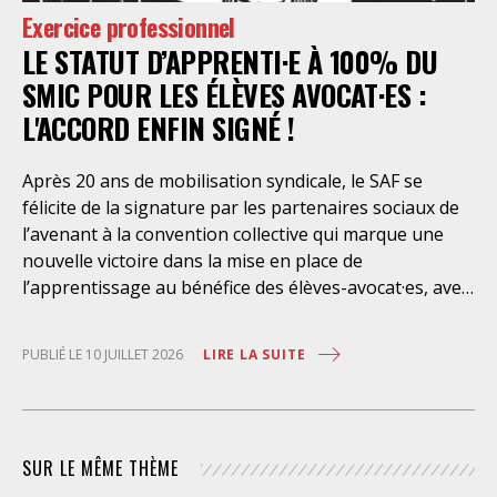
celle-ci et dont il bénéficie ». De telles dispositions
Exercice professionnel
n’ont pour but, derrière l’affichage illusoire d’une
LE STATUT D’APPRENTI·E À 100% DU
assistance juridique, que d’empêcher les retenus
d’exercer un recours contre la décision administrative
SMIC POUR LES ÉLÈVES AVOCAT·ES :
qui a conduit à leur enfermement. Une telle contrainte
L'ACCORD ENFIN SIGNÉ !
est en outre manifestement incompatible avec
l’exercice libre et indépendant de la profession. Elle
Après 20 ans de mobilisation syndicale, le SAF se
place les avocats titulaires dans une situation de
félicite de la signature par les partenaires sociaux de
conflit d’intérêt évidente. Selon le juge des
l’avenant à la convention collective qui marque une
nouvelle victoire dans la mise en place de
l’apprentissage au bénéfice des élèves-avocat·es, avec
une rémunération à 100% du SMIC et sans
discrimination géographique ou d’âge. Étant donné la
LIRE LA SUITE
PUBLIÉ LE 10 JUILLET 2026
situation actuelle très précaire de bons
nombre d’élèves avocat·es – sans accès à une bourse
étudiante, ni droit au RSA – l’apprentissage est
synonyme de progrès social considérable et d’une
SUR LE MÊME THÈME
plus grande égalité d’accès à la profession. Il permet