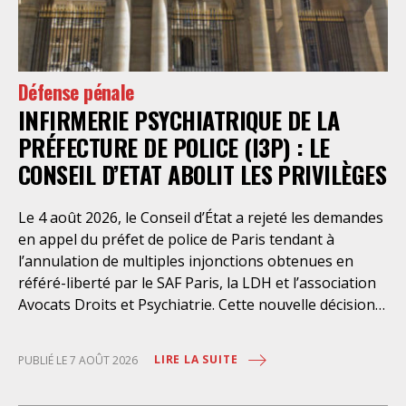
Défense pénale
INFIRMERIE PSYCHIATRIQUE DE LA
PRÉFECTURE DE POLICE (I3P) : LE
CONSEIL D’ETAT ABOLIT LES PRIVILÈGES
Le 4 août 2026, le Conseil d’État a rejeté les demandes
en appel du préfet de police de Paris tendant à
l’annulation de multiples injonctions obtenues en
référé-liberté par le SAF Paris, la LDH et l’association
Avocats Droits et Psychiatrie. Cette nouvelle décision
confirme l’urgence à rendre effectifs les droits des
personnes retenues à l’infirmerie psychiatrique de la
LIRE LA SUITE
PUBLIÉ LE 7 AOÛT 2026
préfecture de police de Paris. Près d’ici mais loin des
regards, se perpétuent depuis des années une