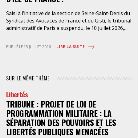
Saisi à l’initiative de la section de Seine-Saint-Denis du
Syndicat des Avocat.es de France et du Gisti, le tribunal
administratif de Paris a suspendu, le 10 juillet 2026,
l’exécution du marché public visant à la « mise en
œuvre de prestations d’information et d’assistance
LIRE LA SUITE
PUBLIÉ LE 15 JUILLET 2026
juridique des étrangers maintenus dans les locaux de
rétention administrative (LRA) d’Ile-de-France »,
attribué à un cabinet d’avocats parisien, dont les
modalités d’exécution portent une atteinte grave aux
SUR LE MÊME THÈME
droits fondamentaux des personnes retenues et
contreviennent de manière flagrante aux règles
Libertés
déontologiques régissant la profession d’avocat. Ainsi,
TRIBUNE : PROJET DE LOI DE
l’assistance dont bénéficient les personnes retenues,
limitée à trois heures de permanence téléphonique
PROGRAMMATION MILITAIRE : LA
quotidienne sauf le dimanche (la présence de l’avocat
SÉPARATION DES POUVOIRS ET LES
dans les locaux n’étant prévue qu’à titre exceptionnel),
LIBERTÉS PUBLIQUES MENACÉES
vise uniquement à « expliciter la procédure dont fait