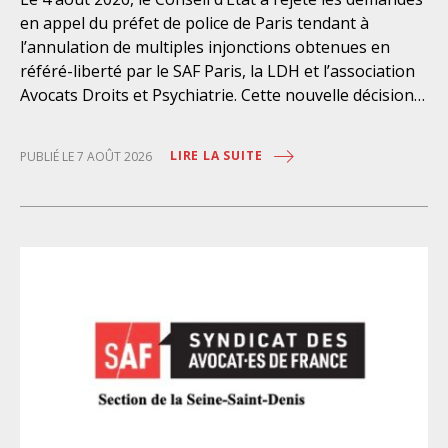
en appel du préfet de police de Paris tendant à
l’annulation de multiples injonctions obtenues en
référé-liberté par le SAF Paris, la LDH et l’association
Avocats Droits et Psychiatrie. Cette nouvelle décision
confirme l’urgence à rendre effectifs les droits des
personnes retenues à l’infirmerie psychiatrique de la
LIRE LA SUITE
PUBLIÉ LE 7 AOÛT 2026
préfecture de police de Paris. Près d’ici mais loin des
regards, se perpétuent depuis des années une
somme d’atteintes aux droits fondamentaux des
personnes placées sans consentement à l’infirmerie
psychiatrique de la préfecture de police (IPPP). Si
plusieurs autorités de contrôle ont appelé à sa
nécessaire réforme, une récente visite du CGLPL a mis
en évidence des violations graves des droits les plus
élémentaires. Saisi par le SAF Paris et la LDH, avec
l’intervention volontaire de l’association Avocats
Droits et Psychiatrie, le tribunal administratif de Paris
a, le 13 juillet 2026, constaté l’illégalité des pratiques