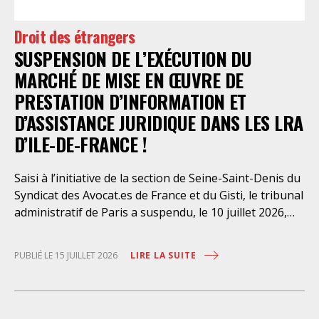
préfectorales et ordonné une série d’injonctions à
mettre en œuvre sans délai. Le préfet de police de
Droit des étrangers
Paris en avait interjeté appel. Par ordonnance du 4
SUSPENSION DE L’EXÉCUTION DU
août dernier, le Conseil d’Etat a aboli les privilèges
dont l’infirmerie psychiatrique de la préfecture de
MARCHÉ DE MISE EN ŒUVRE DE
police a depuis trop longtemps
PRESTATION D’INFORMATION ET
D’ASSISTANCE JURIDIQUE DANS LES LRA
D’ILE-DE-FRANCE !
Saisi à l’initiative de la section de Seine-Saint-Denis du
Syndicat des Avocat.es de France et du Gisti, le tribunal
administratif de Paris a suspendu, le 10 juillet 2026,
l’exécution du marché public visant à la « mise en
œuvre de prestations d’information et d’assistance
LIRE LA SUITE
PUBLIÉ LE 15 JUILLET 2026
juridique des étrangers maintenus dans les locaux de
rétention administrative (LRA) d’Ile-de-France »,
attribué à un cabinet d’avocats parisien, dont les
modalités d’exécution portent une atteinte grave aux