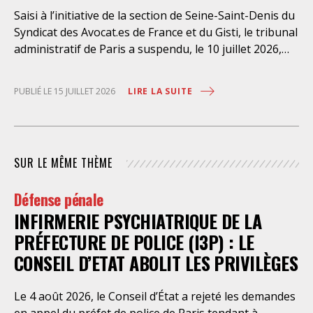
Saisi à l’initiative de la section de Seine-Saint-Denis du
Syndicat des Avocat.es de France et du Gisti, le tribunal
administratif de Paris a suspendu, le 10 juillet 2026,
l’exécution du marché public visant à la « mise en
œuvre de prestations d’information et d’assistance
LIRE LA SUITE
PUBLIÉ LE 15 JUILLET 2026
juridique des étrangers maintenus dans les locaux de
rétention administrative (LRA) d’Ile-de-France »,
attribué à un cabinet d’avocats parisien, dont les
modalités d’exécution portent une atteinte grave aux
SUR LE MÊME THÈME
droits fondamentaux des personnes retenues et
contreviennent de manière flagrante aux règles
Défense pénale
déontologiques régissant la profession d’avocat. Ainsi,
INFIRMERIE PSYCHIATRIQUE DE LA
l’assistance dont bénéficient les personnes retenues,
limitée à trois heures de permanence téléphonique
PRÉFECTURE DE POLICE (I3P) : LE
quotidienne sauf le dimanche (la présence de l’avocat
CONSEIL D’ETAT ABOLIT LES PRIVILÈGES
dans les locaux n’étant prévue qu’à titre exceptionnel),
vise uniquement à « expliciter la procédure dont fait
Le 4 août 2026, le Conseil d’État a rejeté les demandes
l’objet le retenu ainsi que les droits qui découlent de