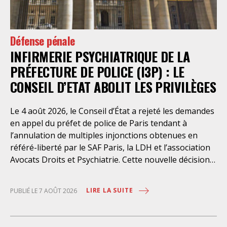
Défense pénale
INFIRMERIE PSYCHIATRIQUE DE LA
PRÉFECTURE DE POLICE (I3P) : LE
CONSEIL D’ETAT ABOLIT LES PRIVILÈGES
Le 4 août 2026, le Conseil d’État a rejeté les demandes
en appel du préfet de police de Paris tendant à
l’annulation de multiples injonctions obtenues en
référé-liberté par le SAF Paris, la LDH et l’association
Avocats Droits et Psychiatrie. Cette nouvelle décision
confirme l’urgence à rendre effectifs les droits des
personnes retenues à l’infirmerie psychiatrique de la
LIRE LA SUITE
PUBLIÉ LE 7 AOÛT 2026
préfecture de police de Paris. Près d’ici mais loin des
regards, se perpétuent depuis des années une
somme d’atteintes aux droits fondamentaux des