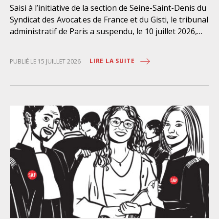
Saisi à l’initiative de la section de Seine-Saint-Denis du
Syndicat des Avocat.es de France et du Gisti, le tribunal
administratif de Paris a suspendu, le 10 juillet 2026,
l’exécution du marché public visant à la « mise en
œuvre de prestations d’information et d’assistance
LIRE LA SUITE
PUBLIÉ LE 15 JUILLET 2026
juridique des étrangers maintenus dans les locaux de
rétention administrative (LRA) d’Ile-de-France »,
attribué à un cabinet d’avocats parisien, dont les
modalités d’exécution portent une atteinte grave aux
droits fondamentaux des personnes retenues et
contreviennent de manière flagrante aux règles
déontologiques régissant la profession d’avocat. Ainsi,
l’assistance dont bénéficient les personnes retenues,
limitée à trois heures de permanence téléphonique
quotidienne sauf le dimanche (la présence de l’avocat
dans les locaux n’étant prévue qu’à titre exceptionnel),
vise uniquement à « expliciter la procédure dont fait
l’objet le retenu ainsi que les droits qui découlent de
celle-ci et dont il bénéficie ». De telles dispositions