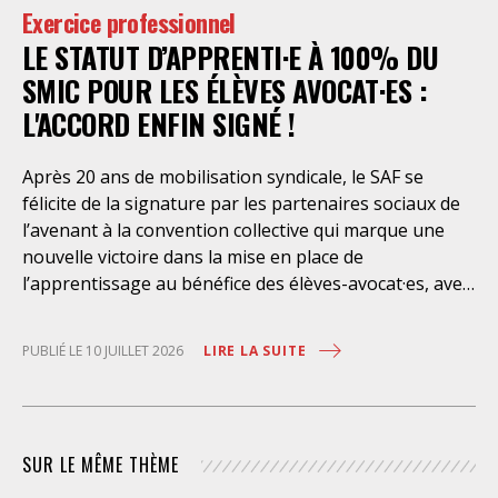
Exercice professionnel
n’ont pour but, derrière l’affichage illusoire d’une
LE STATUT D’APPRENTI·E À 100% DU
assistance juridique, que d’empêcher les retenus
d’exercer un recours contre la décision administrative
SMIC POUR LES ÉLÈVES AVOCAT·ES :
qui a conduit à leur enfermement. Une telle contrainte
L'ACCORD ENFIN SIGNÉ !
est en outre manifestement incompatible avec
l’exercice libre et indépendant de la profession. Elle
Après 20 ans de mobilisation syndicale, le SAF se
place les avocats titulaires dans une situation de
félicite de la signature par les partenaires sociaux de
conflit d’intérêt évidente. Selon le juge des
l’avenant à la convention collective qui marque une
nouvelle victoire dans la mise en place de
l’apprentissage au bénéfice des élèves-avocat·es, avec
une rémunération à 100% du SMIC et sans
discrimination géographique ou d’âge. Étant donné la
LIRE LA SUITE
PUBLIÉ LE 10 JUILLET 2026
situation actuelle très précaire de bons
nombre d’élèves avocat·es – sans accès à une bourse
étudiante, ni droit au RSA – l’apprentissage est
synonyme de progrès social considérable et d’une
SUR LE MÊME THÈME
plus grande égalité d’accès à la profession. Il permet
aussi aux cabinets de former dans la durée un·e élève-