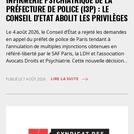
PRÉFECTURE DE POLICE (I3P) : LE
CONSEIL D’ETAT ABOLIT LES PRIVILÈGES
Le 4 août 2026, le Conseil d’État a rejeté les demandes
en appel du préfet de police de Paris tendant à
l’annulation de multiples injonctions obtenues en
référé-liberté par le SAF Paris, la LDH et l’association
Avocats Droits et Psychiatrie. Cette nouvelle décision
confirme l’urgence à rendre effectifs les droits des
personnes retenues à l’infirmerie psychiatrique de la
LIRE LA SUITE
PUBLIÉ LE 7 AOÛT 2026
préfecture de police de Paris. Près d’ici mais loin des
regards, se perpétuent depuis des années une
somme d’atteintes aux droits fondamentaux des
personnes placées sans consentement à l’infirmerie
psychiatrique de la préfecture de police (IPPP). Si
plusieurs autorités de contrôle ont appelé à sa
nécessaire réforme, une récente visite du CGLPL a mis
en évidence des violations graves des droits les plus