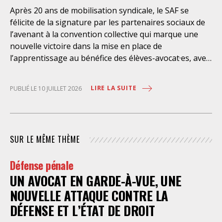
l’exercice libre et indépendant de la profession. Elle
Après 20 ans de mobilisation syndicale, le SAF se
place les avocats titulaires dans une situation de
félicite de la signature par les partenaires sociaux de
conflit d’intérêt évidente. Selon le juge des
l’avenant à la convention collective qui marque une
nouvelle victoire dans la mise en place de
l’apprentissage au bénéfice des élèves-avocat·es, avec
une rémunération à 100% du SMIC et sans
discrimination géographique ou d’âge. Étant donné la
LIRE LA SUITE
PUBLIÉ LE 10 JUILLET 2026
situation actuelle très précaire de bons
nombre d’élèves avocat·es – sans accès à une bourse
étudiante, ni droit au RSA – l’apprentissage est
synonyme de progrès social considérable et d’une
SUR LE MÊME THÈME
plus grande égalité d’accès à la profession. Il permet
aussi aux cabinets de former dans la durée un·e élève-
Défense pénale
avocat·e, en parallèle de l’école des avocats, tout en
UN AVOCAT EN GARDE-À-VUE, UNE
bénéficiant des acquis de cette formation
immédiatement, sans que les coûts le rendent
NOUVELLE ATTAQUE CONTRE LA
inaccessible aux petits cabinets. Le SAF s’est
DÉFENSE ET L’ÉTAT DE DROIT
constamment mobilisé pour la réussite de cette