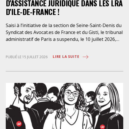
D’ASSISTANCE JURIDIQUE DANS LES LRA
D’ILE-DE-FRANCE !
Saisi à l’initiative de la section de Seine-Saint-Denis du
Syndicat des Avocat.es de France et du Gisti, le tribunal
administratif de Paris a suspendu, le 10 juillet 2026,
l’exécution du marché public visant à la « mise en
œuvre de prestations d’information et d’assistance
LIRE LA SUITE
PUBLIÉ LE 15 JUILLET 2026
juridique des étrangers maintenus dans les locaux de
rétention administrative (LRA) d’Ile-de-France »,
attribué à un cabinet d’avocats parisien, dont les
modalités d’exécution portent une atteinte grave aux
droits fondamentaux des personnes retenues et
contreviennent de manière flagrante aux règles
déontologiques régissant la profession d’avocat. Ainsi,
l’assistance dont bénéficient les personnes retenues,
limitée à trois heures de permanence téléphonique
quotidienne sauf le dimanche (la présence de l’avocat
dans les locaux n’étant prévue qu’à titre exceptionnel),