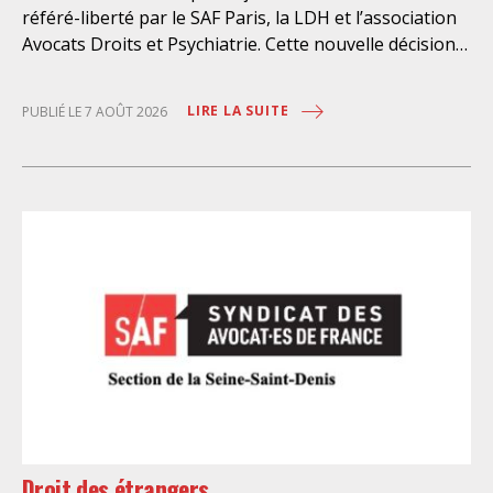
référé-liberté par le SAF Paris, la LDH et l’association
Avocats Droits et Psychiatrie. Cette nouvelle décision
confirme l’urgence à rendre effectifs les droits des
personnes retenues à l’infirmerie psychiatrique de la
LIRE LA SUITE
PUBLIÉ LE 7 AOÛT 2026
préfecture de police de Paris. Près d’ici mais loin des
regards, se perpétuent depuis des années une
somme d’atteintes aux droits fondamentaux des
personnes placées sans consentement à l’infirmerie
psychiatrique de la préfecture de police (IPPP). Si
plusieurs autorités de contrôle ont appelé à sa
nécessaire réforme, une récente visite du CGLPL a mis
en évidence des violations graves des droits les plus
élémentaires. Saisi par le SAF Paris et la LDH, avec
l’intervention volontaire de l’association Avocats
Droits et Psychiatrie, le tribunal administratif de Paris
a, le 13 juillet 2026, constaté l’illégalité des pratiques
préfectorales et ordonné une série d’injonctions à
mettre en œuvre sans délai. Le préfet de police de
Droit des étrangers
Paris en avait interjeté appel. Par ordonnance du 4