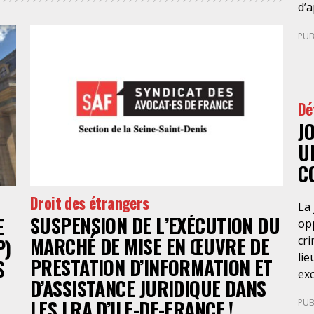
co
d’a
réf
di
PUB
ra
leu
20
pré
du
en 
for
ava
Dé
d’a
gé
ba
J
te
so
fél
U
Pa
les
C
d’
Co
ré
Nég
Droit des étrangers
La 
du
nég
SUSPENSION DE L’EXÉCUTION DU
E
opp
pri
MARCHÉ DE MISE EN ŒUVRE DE
cri
P)
dét
lie
con
PRESTATION D’INFORMATION ET
S
exc
ré
D’ASSISTANCE JURIDIQUE DANS
de 
du 
LES LRA D’ILE-DE-FRANCE !
PUB
Cet
SA