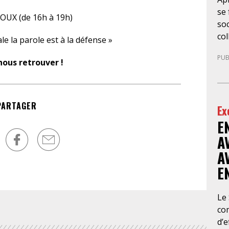
se 
ROUX (de 16h à 19h)
soc
col
ale la parole est à la défense »
la 
PUB
de
ous retrouver !
10
gé
sit
PARTAGER
Ex
no
E
bou
l’
A
con
A
d’a
E
cab
avo
en 
Le
im
co
ina
d’e