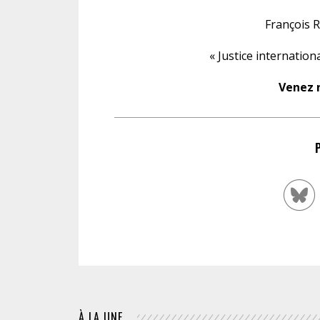
François 
« Justice internation
Venez n
À LA UNE