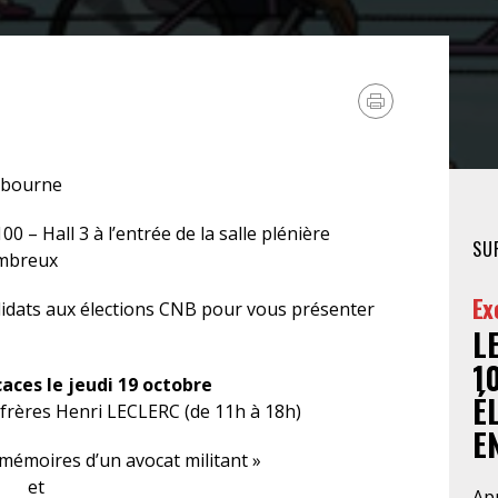
FÉMINISTE
HOSPITALISATION
SANS CONSENTEMENT
ibourne
 – Hall 3 à l’entrée de la salle plénière
SU
ombreux
Ex
idats aux élections CNB pour vous présenter
L
1
aces le jeudi 19 octobre
É
frères Henri LECLERC (de 11h à 18h)
EN
, mémoires d’un avocat militant »
et
Apr