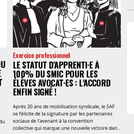
ant
go
ni 
mat
Rép
pr
tou
po
no
une
Gis
met
dé
lo
Exercice professionnel
l’
DU
L’
LE STATUT D’APPRENTI·E À
ass
E
100% DU SMIC POUR LES
de 
T
ÉLÈVES AVOCAT·ES : L'ACCORD
ref
ENFIN SIGNÉ !
no
co
app
Après 20 ans de mobilisation syndicale, le SAF
par
se félicite de la signature par les partenaires
fam
sociaux de l’avenant à la convention
 du
le 
collective qui marque une nouvelle victoire dans
no