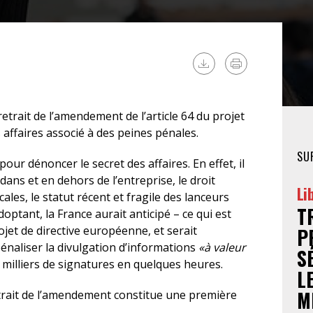
FÉMINISTE
HOSPITALISATION
SANS CONSENTEMENT
trait de l’amendement de l’article 64 du projet
 affaires associé à des peines pénales.
SU
ur dénoncer le secret des affaires. En effet, il
dans et en dehors de l’entreprise, le droit
Li
ales, le statut récent et fragile des lanceurs
T
’adoptant, la France aurait anticipé – ce qui est
ojet de directive européenne, et serait
P
naliser la divulgation d’informations
«à valeur
S
s milliers de signatures en quelques heures.
L
M
rait de l’amendement constitue une première