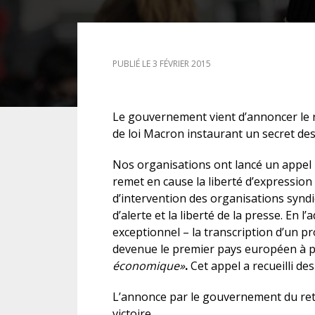
DROIT DES ÉTRANGERS
PUBLIÉ LE 3 FÉVRIER 2015
DROIT DES MINEURS
DROIT INTERNATIONAL
Le gouvernement vient d’annoncer le re
de loi Macron instaurant un secret des
Nos organisations ont lancé un appel po
remet en cause la liberté d’expression 
d’intervention des organisations syndic
d’alerte et la liberté de la presse. En l
exceptionnel – la transcription d’un pr
devenue
le premier pays européen à pé
économique»
.
Cet appel a
recueilli de
L’annonce par le gouvernement du ret
victoire.