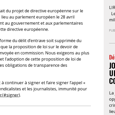
LI
trait du projet de directive européenne
sur le
Le
a lieu au parlement européen le 28 avril
mil
nt au gouvernement et aux parlementaires
pré
tte directive européenne.
PUB
der
l’A
rme du délit d’entrave soit supprimée du
pro
que la proposition de loi sur le devoir de
ce 
 renvoyée en commission. Nous exigeons au plus
Dé
d’u
et l’adoption de cette proposition de loi de
J
nat
 les obligations de transparence des
pa
U
gue
C
sép
à continuer à signer et faire signer l’appel «
com
syndicalistes et les journalistes, immunité pour
La 
pos
r/#signer
).
opp
con
cri
qu
lie
d’