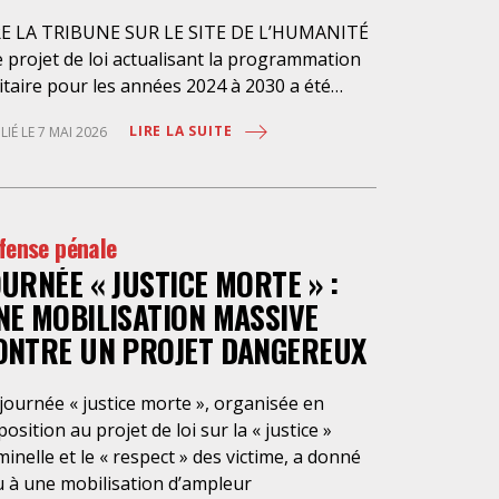
RE LA TRIBUNE SUR LE SITE DE L’HUMANITÉ
 projet de loi actualisant la programmation
itaire pour les années 2024 à 2030 a été
senté en conseil des ministres le 4 avril
LIRE LA SUITE
LIÉ LE 7 MAI 2026
nier et doit être examiné à
ssemblée nationale à partir du 4 mai
chain. Sous couvert de « réarmer la France »,
projet veut créer un nouvel « état
fense pénale
rgence », « l’état d’alerte de sécurité
OURNÉE « JUSTICE MORTE » :
ionale » (article 21 du projet de loi), afin de
sser en phase d’économie de guerre… sans
NE MOBILISATION MASSIVE
rre et de pouvoir déroger tant à la
ONTRE UN PROJET DANGEREUX
aration des pouvoirs qu’aux règles de droit
mun. Le gouvernement s’offrirait ainsi la
journée « justice morte », organisée en
sibilité de déclarer cet état d’alerte en
osition au projet de loi sur la « justice »
seil des ministres soit parce qu’il estimerait
minelle et le « respect » des victime, a donné
e la France serait menacée ou en vertu
u à une mobilisation d’ampleur
accords internationaux engageant la France à