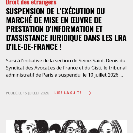
Droit des étrangers
SUSPENSION DE L’EXÉCUTION DU
MARCHÉ DE MISE EN ŒUVRE DE
PRESTATION D’INFORMATION ET
D’ASSISTANCE JURIDIQUE DANS LES LRA
D’ILE-DE-FRANCE !
Saisi à l’initiative de la section de Seine-Saint-Denis du
Syndicat des Avocat.es de France et du Gisti, le tribunal
administratif de Paris a suspendu, le 10 juillet 2026,
l’exécution du marché public visant à la « mise en
œuvre de prestations d’information et d’assistance
LIRE LA SUITE
PUBLIÉ LE 15 JUILLET 2026
juridique des étrangers maintenus dans les locaux de
rétention administrative (LRA) d’Ile-de-France »,
attribué à un cabinet d’avocats parisien, dont les
modalités d’exécution portent une atteinte grave aux
droits fondamentaux des personnes retenues et
contreviennent de manière flagrante aux règles