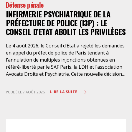
Défense pénale
INFIRMERIE PSYCHIATRIQUE DE LA
PRÉFECTURE DE POLICE (I3P) : LE
CONSEIL D’ETAT ABOLIT LES PRIVILÈGES
Le 4 août 2026, le Conseil d’État a rejeté les demandes
en appel du préfet de police de Paris tendant à
l’annulation de multiples injonctions obtenues en
référé-liberté par le SAF Paris, la LDH et l’association
Avocats Droits et Psychiatrie. Cette nouvelle décision
confirme l’urgence à rendre effectifs les droits des
personnes retenues à l’infirmerie psychiatrique de la
LIRE LA SUITE
PUBLIÉ LE 7 AOÛT 2026
préfecture de police de Paris. Près d’ici mais loin des
regards, se perpétuent depuis des années une
somme d’atteintes aux droits fondamentaux des
personnes placées sans consentement à l’infirmerie
psychiatrique de la préfecture de police (IPPP). Si
plusieurs autorités de contrôle ont appelé à sa