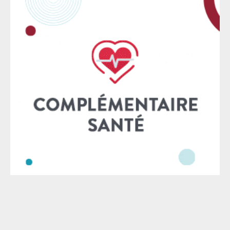
conditions irrégulières, d’une décision portant
atteinte au droit de propriété ». En l’occurrence, le
préfet entendait faire détruire, sans distinction, tout
un ensemble d’habitations indissociables les unes des
autres en raison de leur fragilité structurelle qui en
fait une sorte de mikado, alors même que le tribunal
administratif avait déjà suspendu son arrêté de
démolition pour 17 d’entre elles, dont la destruction
par ricochet était donc nécessairement irrégulière.
Mayotte souffre d’un déficit chronique de logements
sociaux de sorte que les familles qui doivent être
relogées n’ont aucune assurance de pouvoir
bénéficier d’un logement digne à l’issue des
opérations. De même, les biens meubles
Le SAF - © 2026 - Mise à jour : 2026 - Tous droits réservés -
Mentions légales