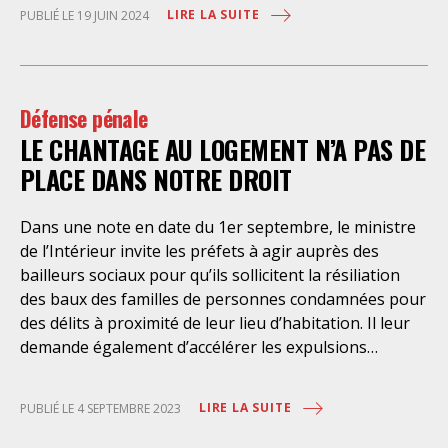
d’exercer un recours contre la décision administrative
LIRE LA SUITE
PUBLIÉ LE 19 JUIN 2024
qui a conduit à leur enfermement. Une telle contrainte
est en outre manifestement incompatible avec
l’exercice libre et indépendant de la profession. Elle
place les avocats titulaires dans une situation de
Défense pénale
conflit d’intérêt évidente. Selon le juge des
LE CHANTAGE AU LOGEMENT N’A PAS DE
PLACE DANS NOTRE DROIT
Dans une note en date du 1er septembre, le ministre
de l’Intérieur invite les préfets à agir auprès des
bailleurs sociaux pour qu’ils sollicitent la résiliation
des baux des familles de personnes condamnées pour
des délits à proximité de leur lieu d’habitation. Il leur
demande également d’accélérer les expulsions
policières de ces mêmes familles. Une telle note qui
vise à instaurer un chantage au logement est aussi
LIRE LA SUITE
PUBLIÉ LE 4 SEPTEMBRE 2023
incertaine juridiquement, qu’elle est humainement
indigne. Le SAF ne peut que s’interroger sur le