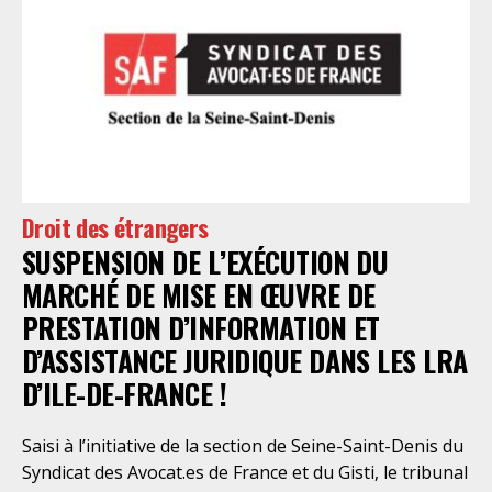
nécessaire réforme, une récente visite du CGLPL a mis
en évidence des violations graves des droits les plus
élémentaires. Saisi par le SAF Paris et la LDH, avec
l’intervention volontaire de l’association Avocats
Droits et Psychiatrie, le tribunal administratif de Paris
a, le 13 juillet 2026, constaté l’illégalité des pratiques
préfectorales et ordonné une série d’injonctions à
mettre en œuvre sans délai. Le préfet de police de
Droit des étrangers
Paris en avait interjeté appel. Par ordonnance du 4
SUSPENSION DE L’EXÉCUTION DU
août dernier, le Conseil d’Etat a aboli les privilèges
dont l’infirmerie psychiatrique de la préfecture de
MARCHÉ DE MISE EN ŒUVRE DE
police a depuis trop longtemps
PRESTATION D’INFORMATION ET
D’ASSISTANCE JURIDIQUE DANS LES LRA
D’ILE-DE-FRANCE !
Saisi à l’initiative de la section de Seine-Saint-Denis du
Syndicat des Avocat.es de France et du Gisti, le tribunal