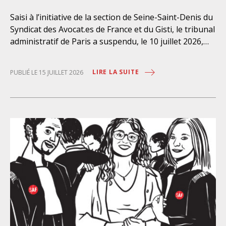
Saisi à l’initiative de la section de Seine-Saint-Denis du
Syndicat des Avocat.es de France et du Gisti, le tribunal
administratif de Paris a suspendu, le 10 juillet 2026,
l’exécution du marché public visant à la « mise en
œuvre de prestations d’information et d’assistance
LIRE LA SUITE
PUBLIÉ LE 15 JUILLET 2026
juridique des étrangers maintenus dans les locaux de
rétention administrative (LRA) d’Ile-de-France »,
attribué à un cabinet d’avocats parisien, dont les
modalités d’exécution portent une atteinte grave aux
droits fondamentaux des personnes retenues et
contreviennent de manière flagrante aux règles
déontologiques régissant la profession d’avocat. Ainsi,
l’assistance dont bénéficient les personnes retenues,
limitée à trois heures de permanence téléphonique
quotidienne sauf le dimanche (la présence de l’avocat
dans les locaux n’étant prévue qu’à titre exceptionnel),
vise uniquement à « expliciter la procédure dont fait
l’objet le retenu ainsi que les droits qui découlent de