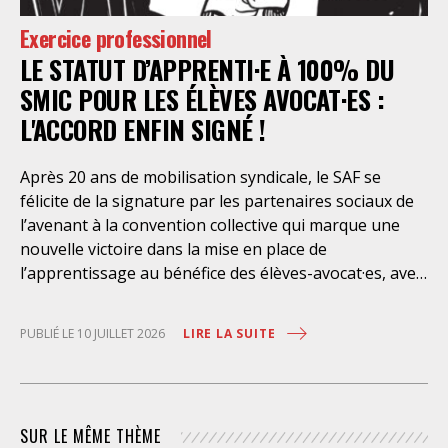
celle-ci et dont il bénéficie ». De telles dispositions
Exercice professionnel
n’ont pour but, derrière l’affichage illusoire d’une
LE STATUT D’APPRENTI·E À 100% DU
assistance juridique, que d’empêcher les retenus
d’exercer un recours contre la décision administrative
SMIC POUR LES ÉLÈVES AVOCAT·ES :
qui a conduit à leur enfermement. Une telle contrainte
L'ACCORD ENFIN SIGNÉ !
est en outre manifestement incompatible avec
l’exercice libre et indépendant de la profession. Elle
Après 20 ans de mobilisation syndicale, le SAF se
place les avocats titulaires dans une situation de
félicite de la signature par les partenaires sociaux de
conflit d’intérêt évidente. Selon le juge des
l’avenant à la convention collective qui marque une
nouvelle victoire dans la mise en place de
l’apprentissage au bénéfice des élèves-avocat·es, avec
une rémunération à 100% du SMIC et sans
discrimination géographique ou d’âge. Étant donné la
LIRE LA SUITE
PUBLIÉ LE 10 JUILLET 2026
situation actuelle très précaire de bons
nombre d’élèves avocat·es – sans accès à une bourse
étudiante, ni droit au RSA – l’apprentissage est
synonyme de progrès social considérable et d’une
SUR LE MÊME THÈME
plus grande égalité d’accès à la profession. Il permet