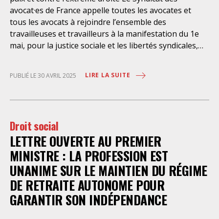
l’objet le retenu ainsi que les droits qui découlent de
avocat·es de France appelle toutes les avocates et
celle-ci et dont il bénéficie ». De telles dispositions
tous les avocats à rejoindre l’ensemble des
n’ont pour but, derrière l’affichage illusoire d’une
travailleuses et travailleurs à la manifestation du 1e
assistance juridique, que d’empêcher les retenus
mai, pour la justice sociale et les libertés syndicales,
d’exercer un recours contre la décision administrative
pour la paix et contre l’extrême droite. Rendez-vous ce
qui a conduit à leur enfermement. Une telle contrainte
jeudi 1er mai dans toutes les villes en France. Bon 1er
est en outre manifestement incompatible avec
LIRE LA SUITE
PUBLIÉ LE 30 AVRIL 2025
mai à toutes et tous, soyons nombreuses et
l’exercice libre et indépendant de la profession. Elle
nombreux dans les manifestations !
place les avocats titulaires dans une situation de
conflit d’intérêt évidente. Selon le juge des
Droit social
LETTRE OUVERTE AU PREMIER
MINISTRE : LA PROFESSION EST
UNANIME SUR LE MAINTIEN DU RÉGIME
DE RETRAITE AUTONOME POUR
GARANTIR SON INDÉPENDANCE