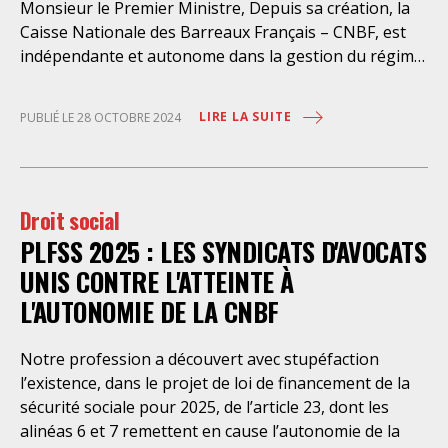
Monsieur le Premier Ministre, Depuis sa création, la
Caisse Nationale des Barreaux Français – CNBF, est
indépendante et autonome dans la gestion du régime
de retraite de base des avocats. A ce titre, elle collecte
les cotisations et verse les pensions sans que cela ne
LIRE LA SUITE
PUBLIÉ LE 28 OCTOBRE 2024
coûte le moindre euro à l’Etat. S’agissant d’un régime
par répartition, ses instances élues et représentatives
de la profession fixent à la fois le montant des
cotisations et des pensions ainsi que par voie de
Droit social
conséquence, le taux d’augmentation annuelle de la
PLFSS 2025 : LES SYNDICATS D'AVOCATS
retraite de base. Ce régime, adapté aux besoins de la
profession d’avocat, présente de nombreuses
UNIS CONTRE L'ATTEINTE À
caractéristiques spécifiques et notamment un
L'AUTONOMIE DE LA CNBF
dispositif allégé de cotisations pour les jeunes ainsi
qu’un montant de pension exclusivement fondé sur
Notre profession a découvert avec stupéfaction
l’ancienneté et l’âge. La profession d’avocat est
l’existence, dans le projet de loi de financement de la
extrêmement attachée à ce dispositif de solidarité
sécurité sociale pour 2025, de l’article 23, dont les
professionnelle, qui fonctionne très bien et dont les
alinéas 6 et 7 remettent en cause l’autonomie de la
perspectives économiques sont viables. Elle a