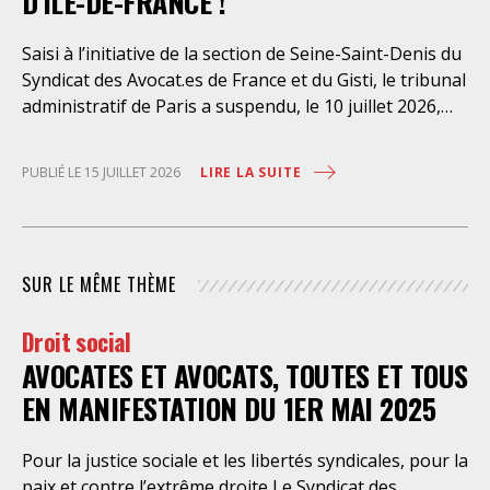
D’ILE-DE-FRANCE !
Saisi à l’initiative de la section de Seine-Saint-Denis du
Syndicat des Avocat.es de France et du Gisti, le tribunal
administratif de Paris a suspendu, le 10 juillet 2026,
l’exécution du marché public visant à la « mise en
œuvre de prestations d’information et d’assistance
LIRE LA SUITE
PUBLIÉ LE 15 JUILLET 2026
juridique des étrangers maintenus dans les locaux de
rétention administrative (LRA) d’Ile-de-France »,
attribué à un cabinet d’avocats parisien, dont les
modalités d’exécution portent une atteinte grave aux
SUR LE MÊME THÈME
droits fondamentaux des personnes retenues et
contreviennent de manière flagrante aux règles
Droit social
déontologiques régissant la profession d’avocat. Ainsi,
AVOCATES ET AVOCATS, TOUTES ET TOUS
l’assistance dont bénéficient les personnes retenues,
limitée à trois heures de permanence téléphonique
EN MANIFESTATION DU 1ER MAI 2025
quotidienne sauf le dimanche (la présence de l’avocat
dans les locaux n’étant prévue qu’à titre exceptionnel),
Pour la justice sociale et les libertés syndicales, pour la
vise uniquement à « expliciter la procédure dont fait
paix et contre l’extrême droite Le Syndicat des