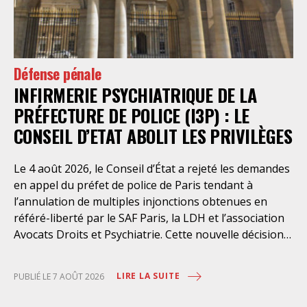
Défense pénale
INFIRMERIE PSYCHIATRIQUE DE LA
PRÉFECTURE DE POLICE (I3P) : LE
CONSEIL D’ETAT ABOLIT LES PRIVILÈGES
Le 4 août 2026, le Conseil d’État a rejeté les demandes
en appel du préfet de police de Paris tendant à
l’annulation de multiples injonctions obtenues en
référé-liberté par le SAF Paris, la LDH et l’association
Avocats Droits et Psychiatrie. Cette nouvelle décision
confirme l’urgence à rendre effectifs les droits des
personnes retenues à l’infirmerie psychiatrique de la
LIRE LA SUITE
PUBLIÉ LE 7 AOÛT 2026
préfecture de police de Paris. Près d’ici mais loin des
regards, se perpétuent depuis des années une