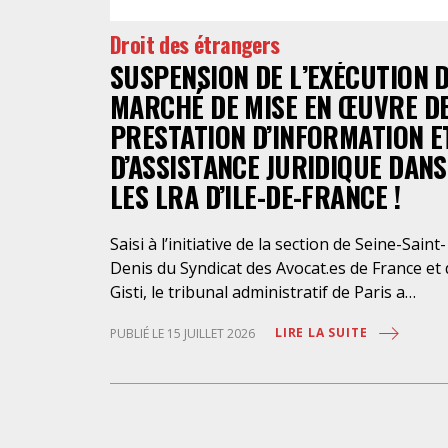
Droit des étrangers
SUSPENSION DE L’EXÉCUTION 
MARCHÉ DE MISE EN ŒUVRE D
PRESTATION D’INFORMATION E
D’ASSISTANCE JURIDIQUE DANS
LES LRA D’ILE-DE-FRANCE !
Saisi à l’initiative de la section de Seine-Saint-
Denis du Syndicat des Avocat.es de France et
Gisti, le tribunal administratif de Paris a
suspendu, le 10 juillet 2026, l’exécution du
LIRE LA SUITE
PUBLIÉ LE 15 JUILLET 2026
marché public visant à la « mise en œuvre de
prestations d’information et d’assistance
juridique des étrangers maintenus dans les
locaux de rétention administrative (LRA) d’Ile
de-France », attribué à un cabinet d’avocats