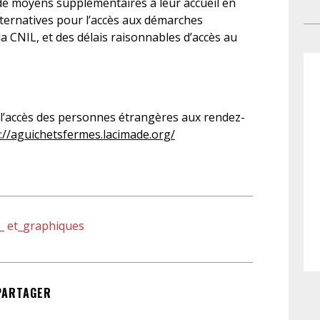
 de moyens supplémentaires à leur accueil en
bi
cir
lternatives pour l’accès aux démarches
qua
êtr
 CNIL, et des délais raisonnables d’accès au
Fra
pro
cou
per
fa
dis
aux
sa
sép
mag
r l’accès des personnes étrangères aux rendez-
sig
 ://aguichetsfermes.lacimade.org/
con
Un
re
d’u
pol
8_ et_graphiques
Le 
fam
Des
eff
PARTAGER
ma
de