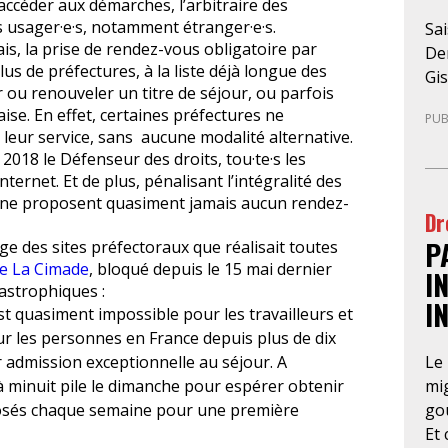
ccéder aux démarches, l’arbitraire des
s usager·e·s, notamment étranger·e·s.
Sai
s, la prise de rendez-vous obligatoire par
Den
lus de préfectures, à la liste déjà longue des
Gis
 ou renouveler un titre de séjour, ou parfois
sus
aise. En effet, certaines préfectures ne
PUB
mar
leur service, sans aucune modalité alternative.
pre
2018 le Défenseur des droits, tou·te·s les
ju
nternet. Et de plus, pénalisant l’intégralité des
loc
s ne proposent quasiment jamais aucun rendez-
Dr
de-
P
par
ge des sites préfectoraux que réalisait toutes
de La Cimade
, bloqué depuis le 15 mai dernier
un
I
tastrophiques :
de
I
est quasiment impossible pour les travailleurs et
ma
ur les personnes en France depuis plus de dix
rég
Le 
r admission exceptionnelle au séjour. A
l’a
mig
 à minuit pile le dimanche pour espérer obtenir
re
gou
osés chaque semaine pour une première
té
Et 
pré