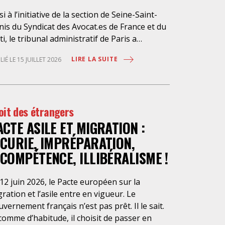
si à l’initiative de la section de Seine-Saint-
is du Syndicat des Avocat.es de France et du
ti, le tribunal administratif de Paris a
pendu, le 10 juillet 2026, l’exécution du
LIRE LA SUITE
LIÉ LE 15 JUILLET 2026
ché public visant à la « mise en œuvre de
stations d’information et d’assistance
ridique des étrangers maintenus dans les
aux de rétention administrative (LRA) d’Ile-
oit des étrangers
France », attribué à un cabinet d’avocats
ACTE ASILE ET MIGRATION :
isien, dont les modalités d’exécution portent
e atteinte grave aux droits fondamentaux
NCURIE, IMPRÉPARATION,
s personnes retenues et contreviennent de
NCOMPÉTENCE, ILLIBÉRALISME !
nière flagrante aux règles déontologiques
issant la profession d’avocat. Ainsi,
12 juin 2026, le Pacte européen sur la
ssistance dont bénéficient les personnes
ration et l’asile entre en vigueur. Le
tenues, limitée à trois heures de permanence
vernement français n’est pas prêt. Il le sait.
léphonique quotidienne sauf le dimanche (la
comme d’habitude, il choisit de passer en
sence de l’avocat dans les locaux n’étant