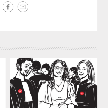
dev
pr
le 