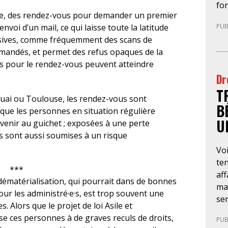
fo
pré
e, des rendez-vous pour demander un premier
pa
uni
PUB
nvoi d’un mail, ce qui laisse toute la latitude
le 
l’o
usives, comme fréquemment des scans de
mig
déc
emandés, et permet des refus opaques de la
te
tel
ais pour le rendez-vous peuvent atteindre
app
l’a
Dr
né
qu
T
dr
rec
ouai ou Toulouse, les rendez-vous sont
rec
co
B
 que les personnes en situation régulière
et 
co
U
rvenir au guichet ; exposées à une perte
êtr
inc
les sont aussi soumises à un risque
ans
ind
Voi
le
avo
ten
dém
d’i
***
aff
fa
 dématérialisation, qui pourrait dans de bonnes
mar
ant
ur les administré·e·s, est trop souvent une
ser
go
 Alors que le projet de loi Asile et
obl
pr
e ces personnes à de graves reculs de droits,
PUB
(O
dép