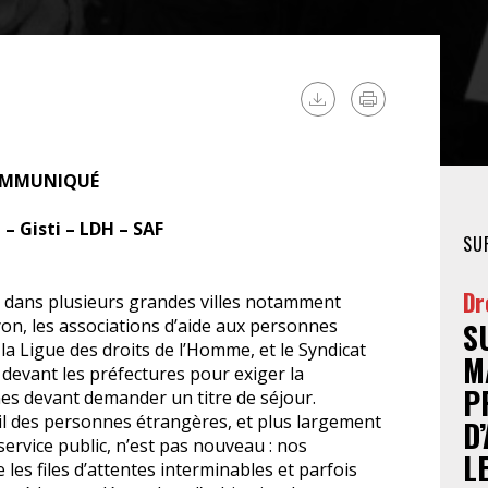
FÉMINISTE
HOSPITALISATION
SANS CONSENTEMENT
MMUNIQUÉ
– Gisti – LDH – SAF
SU
Dr
nt, dans plusieurs grandes villes notamment
n, les associations d’aide aux personnes
S
 la Ligue des droits de l’Homme, et le Syndicat
M
devant les préfectures pour exiger la
P
es devant demander un titre de séjour.
l des personnes étrangères, et plus largement
D
service public, n’est pas nouveau : nos
L
les files d’attentes interminables et parfois