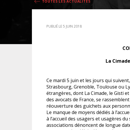
TOUTES LES ACTUALITÉS
DROIT DES ÉTRANGERS
PUBLIÉ LE 5 JUIN 2018
DROIT DES MINEURS
DROIT INTERNATIONAL
CO
La Cimade 
Ce mardi 5 juin et les jours qui suive
Strasbourg, Grenoble, Toulouse ou Lyo
étrangères, dont La Cimade, le Gisti et
des avocats de France, se rassemblent 
réouverture des guichets aux personn
Le manque de moyens dédiés à l’accuei
à l’accueil des usagers et usagères du 
associations dénoncent de longue date 