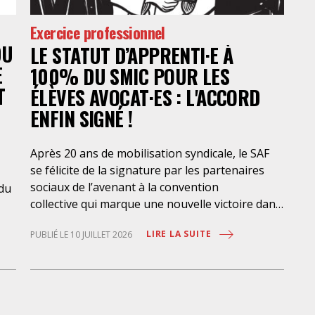
Exercice professionnel
DU
LE STATUT D’APPRENTI·E À
E
100% DU SMIC POUR LES
T
ÉLÈVES AVOCAT·ES : L'ACCORD
ENFIN SIGNÉ !
Après 20 ans de mobilisation syndicale, le SAF
se félicite de la signature par les partenaires
sociaux de l’avenant à la convention
 du
collective qui marque une nouvelle victoire dans
la mise en place de l’apprentissage au bénéfice
LIRE LA SUITE
PUBLIÉ LE 10 JUILLET 2026
des élèves-avocat·es, avec une rémunération à
100% du SMIC et sans discrimination
géographique ou d’âge. Étant donné la
situation actuelle très précaire de bons
-
nombre d’élèves avocat·es – sans accès à une