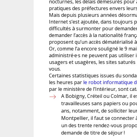
nocturnes, les délais démesurés pour a
pratiques des préfectures envers leur
Mais depuis plusieurs années désormai
Internet s’est ajoutée, dans toujours p
difficultés à surmonter pour demander
demander l’accès à la nationalité franç
proposent qu’un accès dématérialisé à 
Or, comme l’a encore souligné le 9 mai 
administré·e·s ne peuvent pas utiliser i
usagers et usagères, les sites saturé
vous.
Certaines statistiques issues du sonda
les heures par
le robot informatique 
par le ministère de l’Intérieur, sont ca
A Bobigny, Créteil ou Colmar, il 
travailleuses sans papiers ou po
ans, notamment, de solliciter leu
Montpellier, il faut se connecter
un des trente rendez-vous prop
demande de titre de séjour !