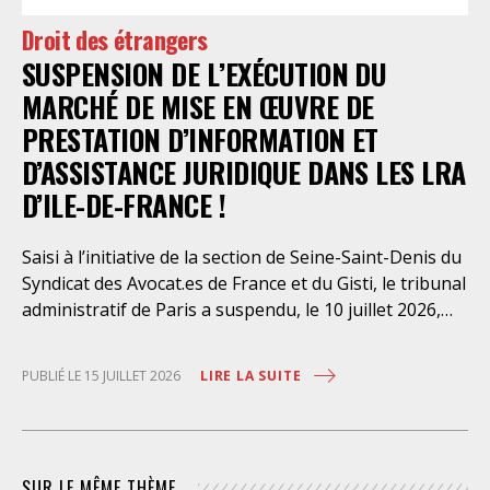
mettre en œuvre sans délai. Le préfet de police de
Droit des étrangers
Paris en avait interjeté appel. Par ordonnance du 4
SUSPENSION DE L’EXÉCUTION DU
août dernier, le Conseil d’Etat a aboli les privilèges
dont l’infirmerie psychiatrique de la préfecture de
MARCHÉ DE MISE EN ŒUVRE DE
police a depuis trop longtemps
PRESTATION D’INFORMATION ET
D’ASSISTANCE JURIDIQUE DANS LES LRA
D’ILE-DE-FRANCE !
Saisi à l’initiative de la section de Seine-Saint-Denis du
Syndicat des Avocat.es de France et du Gisti, le tribunal
administratif de Paris a suspendu, le 10 juillet 2026,
l’exécution du marché public visant à la « mise en
œuvre de prestations d’information et d’assistance
LIRE LA SUITE
PUBLIÉ LE 15 JUILLET 2026
juridique des étrangers maintenus dans les locaux de
rétention administrative (LRA) d’Ile-de-France »,
attribué à un cabinet d’avocats parisien, dont les
modalités d’exécution portent une atteinte grave aux
SUR LE MÊME THÈME