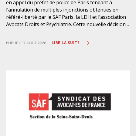
en appel du préfet de police de Paris tendant à
l’annulation de multiples injonctions obtenues en
référé-liberté par le SAF Paris, la LDH et l’association
Avocats Droits et Psychiatrie. Cette nouvelle décision
confirme l’urgence à rendre effectifs les droits des
personnes retenues à l’infirmerie psychiatrique de la
LIRE LA SUITE
PUBLIÉ LE 7 AOÛT 2026
préfecture de police de Paris. Près d’ici mais loin des
regards, se perpétuent depuis des années une
somme d’atteintes aux droits fondamentaux des
personnes placées sans consentement à l’infirmerie
psychiatrique de la préfecture de police (IPPP). Si
plusieurs autorités de contrôle ont appelé à sa
nécessaire réforme, une récente visite du CGLPL a mis
en évidence des violations graves des droits les plus
élémentaires. Saisi par le SAF Paris et la LDH, avec
l’intervention volontaire de l’association Avocats
Droits et Psychiatrie, le tribunal administratif de Paris
a, le 13 juillet 2026, constaté l’illégalité des pratiques
préfectorales et ordonné une série d’injonctions à