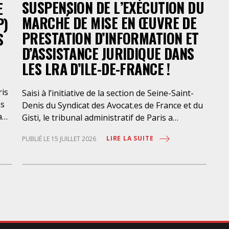
SUSPENSION DE L’EXÉCUTION DU
E
po
MARCHÉ DE MISE EN ŒUVRE DE
P)
une
PRESTATION D’INFORMATION ET
S
met
lo
D’ASSISTANCE JURIDIQUE DANS
LES LRA D’ILE-DE-FRANCE !
ris
Saisi à l’initiative de la section de Seine-Saint-
ns
Denis du Syndicat des Avocat.es de France et du
a
Gisti, le tribunal administratif de Paris a
suspendu, le 10 juillet 2026, l’exécution du
LIRE LA SUITE
PUBLIÉ LE 15 JUILLET 2026
marché public visant à la « mise en œuvre de
prestations d’information et d’assistance
que
juridique des étrangers maintenus dans les
locaux de rétention administrative (LRA) d’Ile-
des
de-France », attribué à un cabinet d’avocats
parisien, dont les modalités d’exécution portent
une atteinte grave aux droits fondamentaux
la
des personnes retenues et contreviennent de