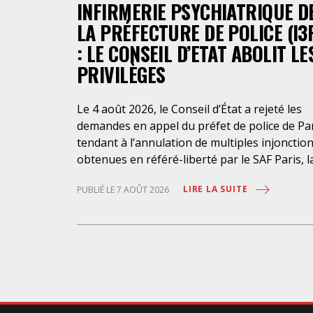
INFIRMERIE PSYCHIATRIQUE D
LA PRÉFECTURE DE POLICE (I3
: LE CONSEIL D’ETAT ABOLIT LE
PRIVILÈGES
Le 4 août 2026, le Conseil d’État a rejeté les
demandes en appel du préfet de police de Pa
tendant à l’annulation de multiples injonctio
obtenues en référé-liberté par le SAF Paris, l
LDH et l’association Avocats Droits et
LIRE LA SUITE
PUBLIÉ LE 7 AOÛT 2026
Psychiatrie. Cette nouvelle décision confirme
l’urgence à rendre effectifs les droits des
personnes retenues à l’infirmerie psychiatri
de la préfecture de police de Paris. Près d’ici
mais loin des regards, se perpétuent depuis 
années une somme d’atteintes aux droits
fondamentaux des personnes placées sans
consentement à l’infirmerie psychiatrique de 