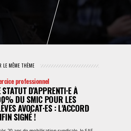
NUMÉRIQUE
POLICE / MAINTIEN DE L'ORDRE
PROCÉDURE CIVILE
R LE MÊME THÈME
ercice professionnel
E STATUT D’APPRENTI·E À
00% DU SMIC POUR LES
LÈVES AVOCAT·ES : L'ACCORD
FIN SIGNÉ !
ès 20 ans de mobilisation syndicale, le SAF