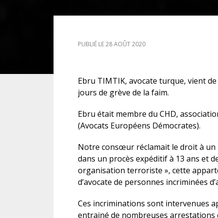
DROIT DES ÉTRANGERS
PUBLIÉ LE 28 AOÛT 2020
DROIT DES MINEURS
DROIT INTERNATIONAL
Ebru TIMTIK, avocate turque, vient de
jours de grève de la faim.
Ebru était membre du CHD, associatio
(Avocats Européens Démocrates).
Notre consœur réclamait le droit à un
dans un procès expéditif à 13 ans et 
organisation terroriste », cette appar
d’avocate de personnes incriminées d’
Ces incriminations sont intervenues apr
entrainé de nombreuses arrestations dan