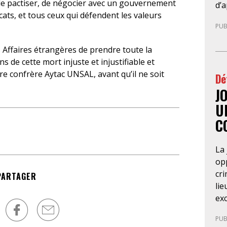
 de pactiser, de négocier avec un gouvernement
co
d’a
ocats, et tous ceux qui défendent les valeurs
réf
di
PUB
ra
leu
20
pré
Affaires étrangères de prendre toute la
du
en 
 de cette mort injuste et injustifiable et
for
ava
re confrère Aytac UNSAL, avant qu’il ne soit
Dé
d’a
gé
ba
J
te
so
fél
U
Pa
les
C
d’
Co
ré
Nég
La 
du
nég
opp
pri
cri
dét
PARTAGER
lie
con
exc
ré
de 
du 
PUB
Cet
SA