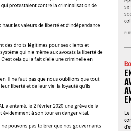
qui protestaient contre la criminalisation de
se 
soc
col
it haut les valeurs de liberté et d’indépendance
la 
PUB
de
10
nt des droits légitimes pour ses clients et
gé
 système qui nie même aux avocats la liberté de
sit
C’est cela qui a fait d’elle une criminelle en
Ex
no
E
bou
l’
A
rien. Il ne faut pas que nous oubliions que tout
con
ur liberté et de leur vie, la loyauté qu’ils
A
d’a
E
cab
avo
L a entamé, le 2 février 2020,une grève de la
en 
Le
st évidemment à son tour en danger vital.
im
co
s ne pouvons pas tolérer que nos gouvernants
ina
d’e