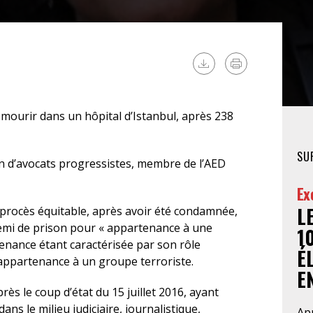
FÉMINISTE
HOSPITALISATION
SANS CONSENTEMENT
 mourir dans un hôpital d’Istanbul, après 238
SU
n d’avocats progressistes, membre de l’AED
Ex
L
 procès équitable, après avoir été condamnée,
demi de prison pour « appartenance à une
1
tenance étant caractérisée par son rôle
É
appartenance à un groupe terroriste.
EN
ès le coup d’état du 15 juillet 2016, ayant
s le milieu judiciaire, journalistique,
Apr