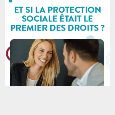
suivie par un signalement au Procureur de la
République si le consentement libre et éclairé est mis
en doute ; Une possible suspension de l’union d’un
mois renouvelable décidée par le Procureur, le temps
d’une enquête administrative via la police, la police de
l’air aux frontières ou la gendarmerie. Le couple est
entendu ainsi que l’entourage familial ou amical, les
témoins, l’employeur… Des visites domiciliaires
peuvent être effectuées ; Une possible opposition au
mariage prononcée par le Procureur. Le couple devra
dans ce cas demander une mainlevée devant le
tribunal judiciaire, procédure qui peut prendre
plusieurs années. Seul le Procureur a le pouvoir de
s’opposer à cette union.
Le SAF - © 2026 - Mise à jour : 2026 - Tous droits réservés -
Mentions légales