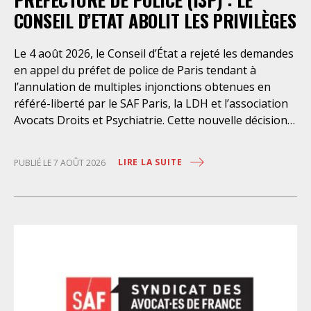
CONSEIL D’ETAT ABOLIT LES PRIVILÈGES
Le 4 août 2026, le Conseil d’État a rejeté les demandes
en appel du préfet de police de Paris tendant à
l’annulation de multiples injonctions obtenues en
référé-liberté par le SAF Paris, la LDH et l’association
Avocats Droits et Psychiatrie. Cette nouvelle décision
confirme l’urgence à rendre effectifs les droits des
personnes retenues à l’infirmerie psychiatrique de la
LIRE LA SUITE
PUBLIÉ LE 7 AOÛT 2026
préfecture de police de Paris. Près d’ici mais loin des
regards, se perpétuent depuis des années une
somme d’atteintes aux droits fondamentaux des
personnes placées sans consentement à l’infirmerie
psychiatrique de la préfecture de police (IPPP). Si
plusieurs autorités de contrôle ont appelé à sa
nécessaire réforme, une récente visite du CGLPL a mis
en évidence des violations graves des droits les plus
élémentaires. Saisi par le SAF Paris et la LDH, avec