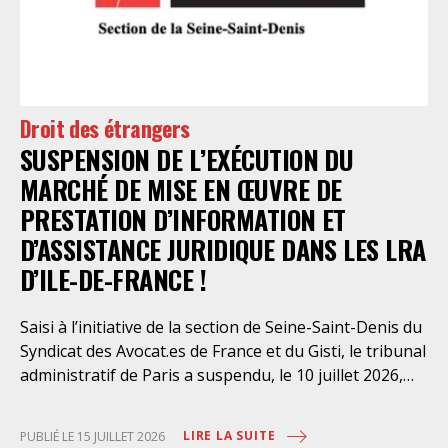
l’intervention volontaire de l’association Avocats
Droits et Psychiatrie, le tribunal administratif de Paris
a, le 13 juillet 2026, constaté l’illégalité des pratiques
préfectorales et ordonné une série d’injonctions à
mettre en œuvre sans délai. Le préfet de police de
Droit des étrangers
Paris en avait interjeté appel. Par ordonnance du 4
SUSPENSION DE L’EXÉCUTION DU
août dernier, le Conseil d’Etat a aboli les privilèges
dont l’infirmerie psychiatrique de la préfecture de
MARCHÉ DE MISE EN ŒUVRE DE
police a depuis trop longtemps
PRESTATION D’INFORMATION ET
D’ASSISTANCE JURIDIQUE DANS LES LRA
D’ILE-DE-FRANCE !
Saisi à l’initiative de la section de Seine-Saint-Denis du
Syndicat des Avocat.es de France et du Gisti, le tribunal
administratif de Paris a suspendu, le 10 juillet 2026,
l’exécution du marché public visant à la « mise en
œuvre de prestations d’information et d’assistance
LIRE LA SUITE
PUBLIÉ LE 15 JUILLET 2026
juridique des étrangers maintenus dans les locaux de