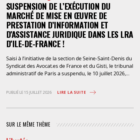
SUSPENSION DE L’EXÉCUTION DU
août dernier, le Conseil d’Etat a aboli les privilèges
dont l’infirmerie psychiatrique de la préfecture de
MARCHÉ DE MISE EN ŒUVRE DE
police a depuis trop longtemps
PRESTATION D’INFORMATION ET
D’ASSISTANCE JURIDIQUE DANS LES LRA
D’ILE-DE-FRANCE !
Saisi à l’initiative de la section de Seine-Saint-Denis du
Syndicat des Avocat.es de France et du Gisti, le tribunal
administratif de Paris a suspendu, le 10 juillet 2026,
l’exécution du marché public visant à la « mise en
œuvre de prestations d’information et d’assistance
LIRE LA SUITE
PUBLIÉ LE 15 JUILLET 2026
juridique des étrangers maintenus dans les locaux de
rétention administrative (LRA) d’Ile-de-France »,
attribué à un cabinet d’avocats parisien, dont les
modalités d’exécution portent une atteinte grave aux
SUR LE MÊME THÈME
droits fondamentaux des personnes retenues et
contreviennent de manière flagrante aux règles