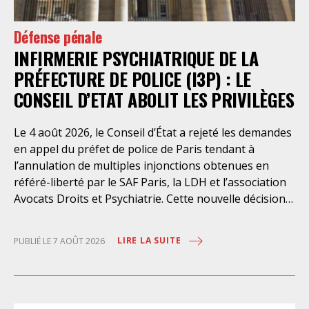
Défense pénale
INFIRMERIE PSYCHIATRIQUE DE LA
PRÉFECTURE DE POLICE (I3P) : LE
CONSEIL D’ETAT ABOLIT LES PRIVILÈGES
Le 4 août 2026, le Conseil d’État a rejeté les demandes
en appel du préfet de police de Paris tendant à
l’annulation de multiples injonctions obtenues en
référé-liberté par le SAF Paris, la LDH et l’association
Avocats Droits et Psychiatrie. Cette nouvelle décision
confirme l’urgence à rendre effectifs les droits des
personnes retenues à l’infirmerie psychiatrique de la
LIRE LA SUITE
PUBLIÉ LE 7 AOÛT 2026
préfecture de police de Paris. Près d’ici mais loin des
regards, se perpétuent depuis des années une
somme d’atteintes aux droits fondamentaux des
personnes placées sans consentement à l’infirmerie