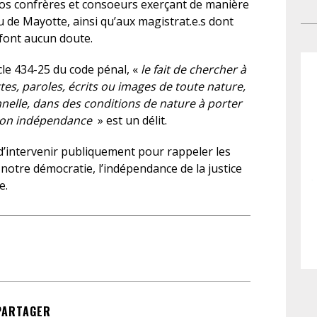
nos confrères et consoeurs exerçant de manière
par
co
de Mayotte, ainsi qu’aux magistrat.e.s dont
sou
cab
font aucun doute.
por
fou
déf
de 
cle 434-25 du code pénal, «
le fait de chercher à
ent
ma
tes, paroles, écrits ou images de toute nature,
co
acc
nnelle, dans des conditions de nature à porter
inv
tra
à son indépendance
» est un délit.
pr
réd
’intervenir publiquement pour rappeler les
mar
notre démocratie, l’indépendance de la justice
au
e.
po
pri
de
d’a
jud
go
mat
PARTAGER
pr