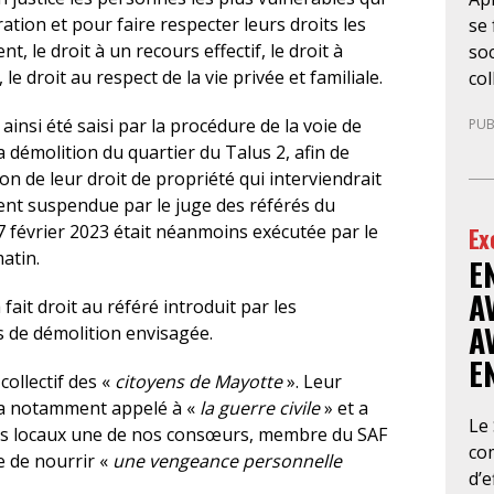
ation et pour faire respecter leurs droits les
se 
 le droit à un recours effectif, le droit à
soc
le droit au respect de la vie privée et familiale.
col
la 
insi été saisi par la procédure de la voie de
PUB
de
 démolition du quartier du Talus 2, afin de
10
ion de leur droit de propriété qui interviendrait
gé
ment suspendue par le juge des référés du
sit
7 février 2023 était néanmoins exécutée par le
Ex
no
atin.
E
bou
l’
A
fait droit au référé introduit par les
con
A
 de démolition envisagée.
d’a
E
cab
collectif des «
citoyens de Mayotte
». Leur
avo
a notamment appelé à «
la guerre civile
» et a
en 
Le
s locaux une de nos consœurs, membre du SAF
im
co
e de nourrir «
une vengeance personnelle
ina
d’e