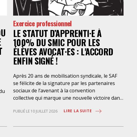
Exercice professionnel
DU
LE STATUT D’APPRENTI·E À
E
100% DU SMIC POUR LES
T
ÉLÈVES AVOCAT·ES : L'ACCORD
ENFIN SIGNÉ !
Après 20 ans de mobilisation syndicale, le SAF
se félicite de la signature par les partenaires
sociaux de l’avenant à la convention
 du
collective qui marque une nouvelle victoire dans
la mise en place de l’apprentissage au bénéfice
LIRE LA SUITE
PUBLIÉ LE 10 JUILLET 2026
des élèves-avocat·es, avec une rémunération à
100% du SMIC et sans discrimination
géographique ou d’âge. Étant donné la
situation actuelle très précaire de bons
-