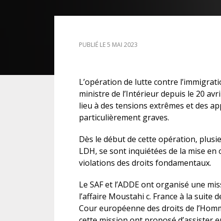
DROIT DES ÉTRANGERS
PUBLIÉ LE 5 MAI 2023
DROIT DES MINEURS
DROIT INTERNATIONAL
L’opération de lutte contre l’immigrati
ministre de l’Intérieur depuis le 20 a
lieu à des tensions extrêmes et des ap
particulièrement graves.
Dès le début de cette opération, plusieu
LDH, se sont inquiétées de la mise en
violations des droits fondamentaux.
Le SAF et l’ADDE ont organisé une miss
l’affaire Moustahi c. France à la suite
Cour européenne des droits de l’Homm
cette mission ont proposé d’assister e