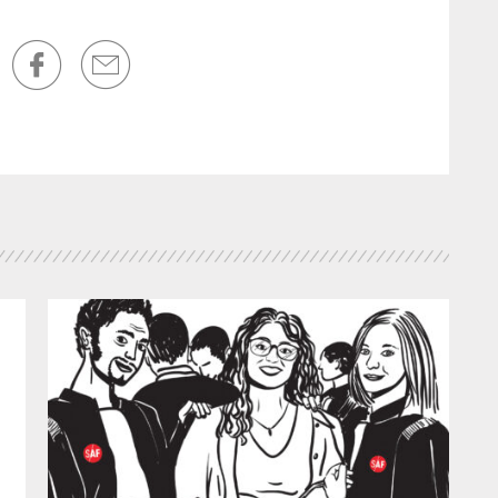
po
une
met
lo