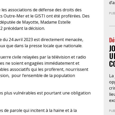
co
d’a
réf
di
les associations de défense des droits des
PUB
ra
leu
s Outre-Mer et le GISTI ont été proférées. Des
20
pré
a députée de Mayotte, Madame Estelle
du
en 
2 précédant la décision.
for
ava
Dé
d’a
gé
e du 24 avril 2023 est directement menacée,
ba
J
te
caux que dans la presse locale que nationale.
so
fél
U
erre civile relayées par la télévision et radio
Pa
les
C
ales ne soient engagées immédiatement et
d’
Co
les associatifs qui les profèrent, nourrissent
ré
Nég
ssion, pour l’ensemble de la population
La 
du
nég
opp
pri
cri
dét
es plus vulnérables est pourtant une obligation
lie
con
exc
ré
de 
du 
de parole qui incitent à la haine et à la
PUB
Cet
SA