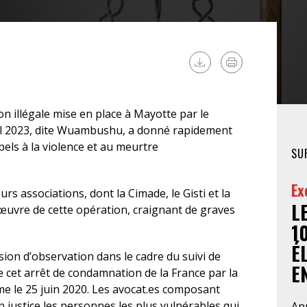
FÉMINISTE
HOSPITALISATION
SANS CONSENTEMENT
on illégale mise en place à Mayotte par le
vril 2023, dite Wuambushu, a donné rapidement
pels à la violence et au meurtre
SU
Ex
rs associations, dont la Cimade, le Gisti et la
L
 œuvre de cette opération, craignant de graves
1
É
ion d’observation dans le cadre du suivi de
EN
 de cet arrêt de condamnation de la France par la
e le 25 juin 2020. Les avocat.es composant
n justice les personnes les plus vulnérables qui
Apr