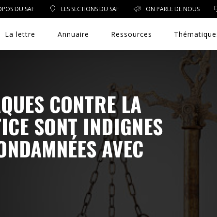
OPOS DU SAF
LES SECTIONS DU SAF
ON PARLE DE NOUS
La lettre
Annuaire
Ressources
Thématique
AQUES CONTRE LA
DROIT PUBLIC
TICE SONT INDIGNES
DROIT SOCIAL
CONDAMNÉES AVEC
ENVIRONNEMENT/SANTÉ
EVÈNEMENTS
EXERCICE PROFESSIONNEL