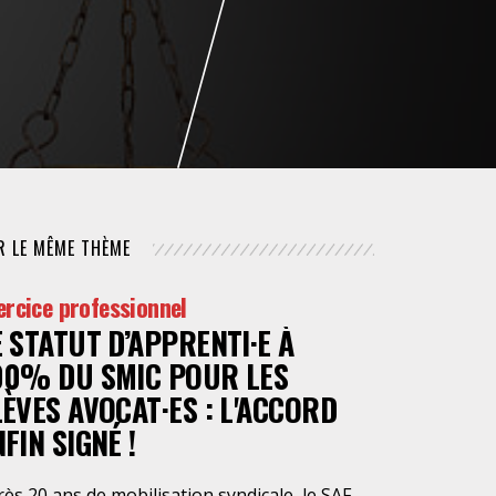
NUMÉRIQUE
POLICE / MAINTIEN DE L'ORDRE
PROCÉDURE CIVILE
R LE MÊME THÈME
ercice professionnel
E STATUT D’APPRENTI·E À
00% DU SMIC POUR LES
LÈVES AVOCAT·ES : L'ACCORD
FIN SIGNÉ !
ès 20 ans de mobilisation syndicale, le SAF