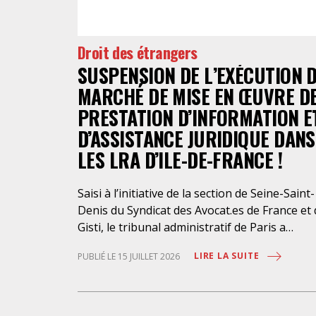
Droit des étrangers
SUSPENSION DE L’EXÉCUTION 
MARCHÉ DE MISE EN ŒUVRE D
PRESTATION D’INFORMATION E
D’ASSISTANCE JURIDIQUE DANS
LES LRA D’ILE-DE-FRANCE !
Saisi à l’initiative de la section de Seine-Saint-
Denis du Syndicat des Avocat.es de France et
Gisti, le tribunal administratif de Paris a
suspendu, le 10 juillet 2026, l’exécution du
LIRE LA SUITE
PUBLIÉ LE 15 JUILLET 2026
marché public visant à la « mise en œuvre de
prestations d’information et d’assistance
juridique des étrangers maintenus dans les
locaux de rétention administrative (LRA) d’Ile