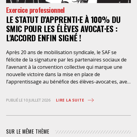
celle-ci et dont il bénéficie ». De telles dispositions
Exercice professionnel
n’ont pour but, derrière l’affichage illusoire d’une
LE STATUT D’APPRENTI·E À 100% DU
assistance juridique, que d’empêcher les retenus
d’exercer un recours contre la décision administrative
SMIC POUR LES ÉLÈVES AVOCAT·ES :
qui a conduit à leur enfermement. Une telle contrainte
L'ACCORD ENFIN SIGNÉ !
est en outre manifestement incompatible avec
l’exercice libre et indépendant de la profession. Elle
Après 20 ans de mobilisation syndicale, le SAF se
place les avocats titulaires dans une situation de
félicite de la signature par les partenaires sociaux de
conflit d’intérêt évidente. Selon le juge des
l’avenant à la convention collective qui marque une
nouvelle victoire dans la mise en place de
l’apprentissage au bénéfice des élèves-avocat·es, avec
une rémunération à 100% du SMIC et sans
discrimination géographique ou d’âge. Étant donné la
LIRE LA SUITE
PUBLIÉ LE 10 JUILLET 2026
situation actuelle très précaire de bons
nombre d’élèves avocat·es – sans accès à une bourse
étudiante, ni droit au RSA – l’apprentissage est
synonyme de progrès social considérable et d’une
SUR LE MÊME THÈME
plus grande égalité d’accès à la profession. Il permet