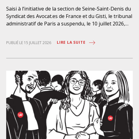
Saisi à l’initiative de la section de Seine-Saint-Denis du
Syndicat des Avocat.es de France et du Gisti, le tribunal
administratif de Paris a suspendu, le 10 juillet 2026,
l’exécution du marché public visant à la « mise en
œuvre de prestations d’information et d’assistance
LIRE LA SUITE
PUBLIÉ LE 15 JUILLET 2026
juridique des étrangers maintenus dans les locaux de
rétention administrative (LRA) d’Ile-de-France »,
attribué à un cabinet d’avocats parisien, dont les
modalités d’exécution portent une atteinte grave aux
droits fondamentaux des personnes retenues et
contreviennent de manière flagrante aux règles
déontologiques régissant la profession d’avocat. Ainsi,
l’assistance dont bénéficient les personnes retenues,
limitée à trois heures de permanence téléphonique
quotidienne sauf le dimanche (la présence de l’avocat
dans les locaux n’étant prévue qu’à titre exceptionnel),
vise uniquement à « expliciter la procédure dont fait
l’objet le retenu ainsi que les droits qui découlent de