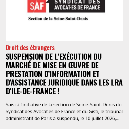
élémentaires. Saisi par le SAF Paris et la LDH, avec
l’intervention volontaire de l’association Avocats
Droits et Psychiatrie, le tribunal administratif de Paris
a, le 13 juillet 2026, constaté l’illégalité des pratiques
préfectorales et ordonné une série d’injonctions à
mettre en œuvre sans délai. Le préfet de police de
Droit des étrangers
Paris en avait interjeté appel. Par ordonnance du 4
SUSPENSION DE L’EXÉCUTION DU
août dernier, le Conseil d’Etat a aboli les privilèges
dont l’infirmerie psychiatrique de la préfecture de
MARCHÉ DE MISE EN ŒUVRE DE
police a depuis trop longtemps
PRESTATION D’INFORMATION ET
D’ASSISTANCE JURIDIQUE DANS LES LRA
D’ILE-DE-FRANCE !
Saisi à l’initiative de la section de Seine-Saint-Denis du
Syndicat des Avocat.es de France et du Gisti, le tribunal
administratif de Paris a suspendu, le 10 juillet 2026,
l’exécution du marché public visant à la « mise en