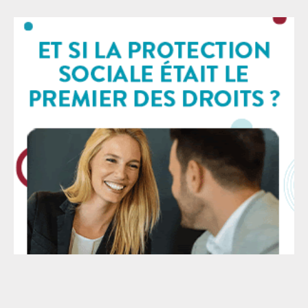
proposition de loi amendée crée une présomption de
légalité des tirs et inverse la charge de la preuve :
l’usage de leur arme à feu par les forces de l’ordre
sera considéré, a priori, comme étant légal, c’est-à-
dire nécessaire et proportionné. Il appartiendra au
procureur – en pratique aux familles des victimes – de
démontrer que le tir mortel n’était pas justifié. Ce
texte s’inscrit dans le bilan déjà alarmant de la loi
Cazeneuve de 2017 et la création de l’article L.435-1 du
Code de la sécurité intérieure : elle autorise les
policiers à utiliser leur arme dès lors qu’ils estiment
que les occupants d’un véhicule sont susceptibles
d’être dangereux — ce qui laisse les agents seuls
juges d’une situation pouvant s’avérer mortelle.
Depuis son adoption, au moins