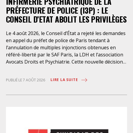
INFIRMERIE PSYCHIATRIQUE DE LA
PRÉFECTURE DE POLICE (I3P) : LE
CONSEIL D’ETAT ABOLIT LES PRIVILÈGES
Le 4 août 2026, le Conseil d’État a rejeté les demandes
en appel du préfet de police de Paris tendant à
l’annulation de multiples injonctions obtenues en
référé-liberté par le SAF Paris, la LDH et l’association
Avocats Droits et Psychiatrie. Cette nouvelle décision
confirme l’urgence à rendre effectifs les droits des
personnes retenues à l’infirmerie psychiatrique de la
LIRE LA SUITE
PUBLIÉ LE 7 AOÛT 2026
préfecture de police de Paris. Près d’ici mais loin des
regards, se perpétuent depuis des années une
somme d’atteintes aux droits fondamentaux des
personnes placées sans consentement à l’infirmerie
psychiatrique de la préfecture de police (IPPP). Si
plusieurs autorités de contrôle ont appelé à sa
nécessaire réforme, une récente visite du CGLPL a mis
en évidence des violations graves des droits les plus