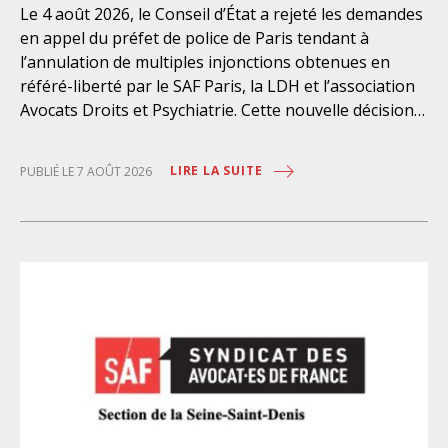
Le 4 août 2026, le Conseil d’État a rejeté les demandes
en appel du préfet de police de Paris tendant à
l’annulation de multiples injonctions obtenues en
référé-liberté par le SAF Paris, la LDH et l’association
Avocats Droits et Psychiatrie. Cette nouvelle décision
confirme l’urgence à rendre effectifs les droits des
personnes retenues à l’infirmerie psychiatrique de la
LIRE LA SUITE
PUBLIÉ LE 7 AOÛT 2026
préfecture de police de Paris. Près d’ici mais loin des
regards, se perpétuent depuis des années une
somme d’atteintes aux droits fondamentaux des
personnes placées sans consentement à l’infirmerie
psychiatrique de la préfecture de police (IPPP). Si
plusieurs autorités de contrôle ont appelé à sa
nécessaire réforme, une récente visite du CGLPL a mis
en évidence des violations graves des droits les plus
élémentaires. Saisi par le SAF Paris et la LDH, avec
l’intervention volontaire de l’association Avocats
Droits et Psychiatrie, le tribunal administratif de Paris
a, le 13 juillet 2026, constaté l’illégalité des pratiques