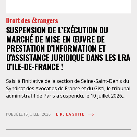
préfectorales et ordonné une série d’injonctions à
mettre en œuvre sans délai. Le préfet de police de
Droit des étrangers
Paris en avait interjeté appel. Par ordonnance du 4
SUSPENSION DE L’EXÉCUTION DU
août dernier, le Conseil d’Etat a aboli les privilèges
dont l’infirmerie psychiatrique de la préfecture de
MARCHÉ DE MISE EN ŒUVRE DE
police a depuis trop longtemps
PRESTATION D’INFORMATION ET
D’ASSISTANCE JURIDIQUE DANS LES LRA
D’ILE-DE-FRANCE !
Saisi à l’initiative de la section de Seine-Saint-Denis du
Syndicat des Avocat.es de France et du Gisti, le tribunal
administratif de Paris a suspendu, le 10 juillet 2026,
l’exécution du marché public visant à la « mise en
œuvre de prestations d’information et d’assistance
LIRE LA SUITE
PUBLIÉ LE 15 JUILLET 2026
juridique des étrangers maintenus dans les locaux de
rétention administrative (LRA) d’Ile-de-France »,
attribué à un cabinet d’avocats parisien, dont les