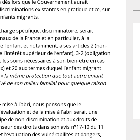
dès lors que le Gouvernement aurait
bi
cir
 discriminations existantes en pratique et ce, sur
qua
êtr
enfants migrants.
Fra
pro
cou
per
charge spécifique, discriminatoire, serait
fa
dis
ux de la France et en particulier, à la
aux
sa
e l’enfant et notamment, à ses articles 2 (non-
sép
mag
 l’intérêt supérieur de l’enfant), 3-2 (obligation
sig
t les soins nécessaires à son bien-être en cas
con
x) et 20 aux termes duquel l’enfant migrant
Un
r
« la même protection que tout autre enfant
re
é de son milieu familial pour quelque raison
d’u
pol
Le 
 mise à l’abri, nous pensons que le
fam
’évaluation et de la mise à l’abri serait une
Des
pe de non-discrimination et aux droits de
eff
enseur des droits dans son avis n°17-10 du 11
ma
 et l’évaluation des vulnérabilités et dangers,
de