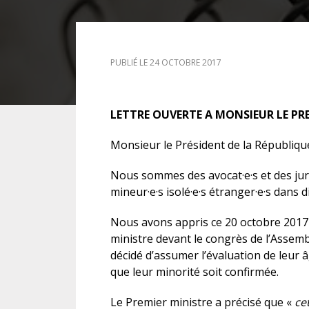
DROIT DES ÉTRANGERS
PUBLIÉ LE 24 OCTOBRE 2017
DROIT DES MINEURS
DROIT INTERNATIONAL
LETTRE OUVERTE A MONSIEUR LE PRE
Monsieur le Président de la Républiqu
Nous sommes des avocat·e·s et des ju
mineur·e·s isolé·e·s étranger·e·s dans 
Nous avons appris ce 20 octobre 2017
ministre devant le congrès de l’Assem
décidé d’assumer l’évaluation de leur 
que leur minorité soit confirmée.
Le Premier ministre a précisé que «
ce