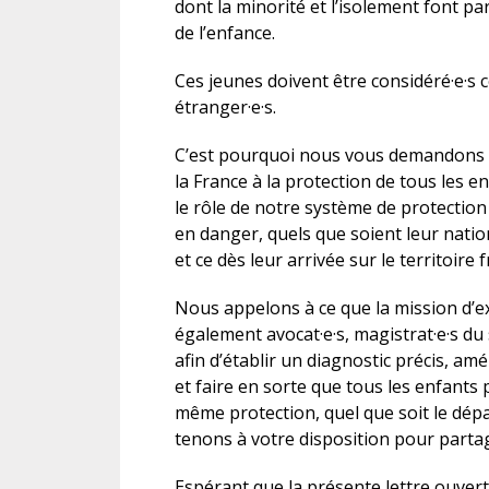
dont la minorité et l’isolement font p
de l’enfance.
Ces jeunes doivent être considéré·e·
étranger·e·s.
C’est pourquoi nous vous demandons s
la France à la protection de tous les e
le rôle de notre système de protection d
en danger, quels que soient leur nation
et ce dès leur arrivée sur le territoire 
Nous appelons à ce que la mission d’e
également avocat·e·s, magistrat·e·s du 
afin d’établir un diagnostic précis, amé
et faire en sorte que tous les enfants p
même protection, quel que soit le dép
tenons à votre disposition pour partag
Espérant que la présente lettre ouver