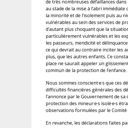
de très nombreuses défaillances dans l
au stade de la mise à l’abri immédiate d
la minorité et de l’isolement puis au n
vulnérables au sein des services de prot
d’autant plus choquant que la situation
particulièrement vulnérables et les ex
les passeurs, mendicité et délinquance f
ce qui devrait au contraire inciter les
plus, que les autres enfants. Ce const
place ne saurait appeler un glissement 
commun de la protection de l’enfance.
Nous sommes conscient·e·s que ces déf
difficultés financières générales des
l’annonce par le Gouvernement de sa d
protection des mineur·e·s isolé·e·s étr
observations formulées par le Comité de
En revanche, les déclarations faites p