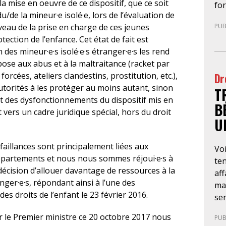
a mise en oeuvre de ce dispositif, que ce soit
fo
pré
u/de la mineur·e isolé·e, lors de l’évaluation de
pa
uni
PUB
iveau de la prise en charge de ces jeunes
le 
l’o
ection de l’enfance. Cet état de fait est
mig
déc
 des mineur·e·s isolé·e·s étranger·e·s les rend
te
tel
pose aux abus et à la maltraitance (racket par
app
l’a
Dr
orcées, ateliers clandestins, prostitution, etc.),
né
qu
 autorités à les protéger au moins autant, sinon
T
dr
rec
at des dysfonctionnements du dispositif mis en
rec
co
B
vers un cadre juridique spécial, hors du droit
et 
co
U
êtr
inc
ans
ind
aillances sont principalement liées aux
Voi
le
avo
 départements et nous nous sommes réjoui·e·s à
ten
dém
d’i
écision d’allouer davantage de ressources à la
aff
fa
anger·e·s, répondant ainsi à l’une des
mar
ant
s droits de l’enfant le 23 février 2016.
ser
go
obl
pr
ar le Premier ministre ce 20 octobre 2017 nous
PUB
(O
dép