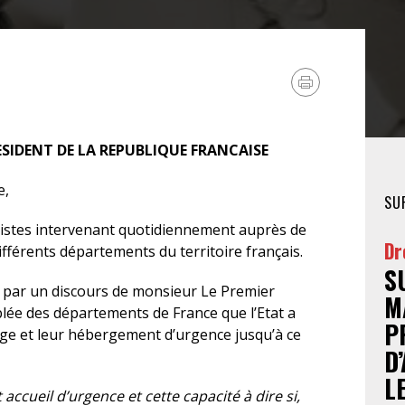
FÉMINISTE
HOSPITALISATION
SANS CONSENTEMENT
SIDENT DE LA REPUBLIQUE FRANCAISE
e,
SU
ristes intervenant quotidiennement auprès de
Dr
différents départements du territoire français.
S
 par un discours de monsieur Le Premier
M
blée des départements de France que l’Etat a
P
âge et leur hébergement d’urgence jusqu’à ce
D
L
t accueil d’urgence et cette capacité à dire si,