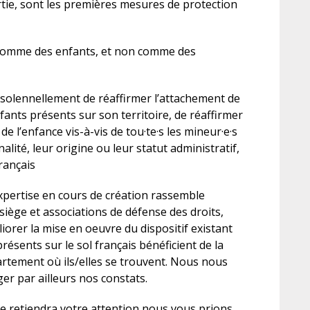
artie, sont les premières mesures de protection
dev
pr
le 
s comme des enfants, et non comme des
olennellement de réaffirmer l’attachement de
nfants présents sur son territoire, de réaffirmer
e l’enfance vis-à-vis de tou·te·s les mineur·e·s
alité, leur origine ou leur statut administratif,
français
xpertise en cours de création rassemble
siège et associations de défense des droits,
liorer la mise en oeuvre du dispositif existant
résents sur le sol français bénéficient de la
artement où ils/elles se trouvent. Nous nous
er par ailleurs nos constats.
te retiendra votre attention nous vous prions