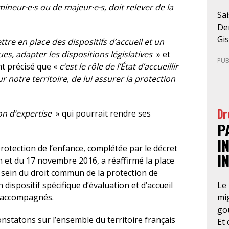
neur·e·s ou de majeur·e·s, doit relever de la
Sai
Den
Gis
tre en place des dispositifs d’accueil et un
sus
es, adapter les dispositions législatives
» et
PUB
mar
nt précisé que «
c’est le rôle de l’État d’accueillir
pre
notre territoire, de lui assurer la protection
ju
loc
Dr
de-
on d’expertise
» qui pourrait rendre ses
P
par
un
I
 protection de l’enfance, complétée par le décret
de
I
in et du 17 novembre 2016, a réaffirmé la place
ma
u sein du droit commun de la protection de
rég
Le 
 dispositif spécifique d’évaluation et d’accueil
l’a
mig
 accompagnés.
re
gou
té
nstatons sur l’ensemble du territoire français
Et 
pré