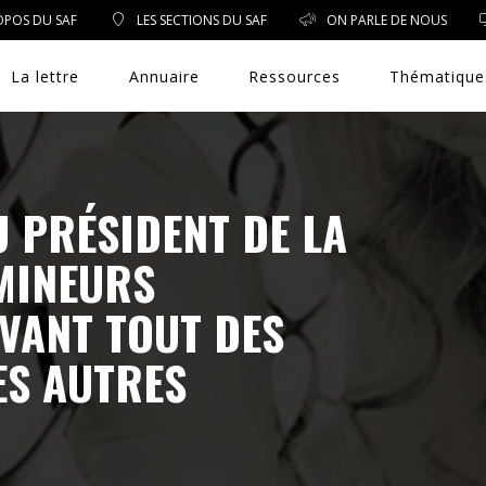
OPOS DU SAF
LES SECTIONS DU SAF
ON PARLE DE NOUS
La lettre
Annuaire
Ressources
Thématique
U PRÉSIDENT DE LA
DROIT PUBLIC
 MINEURS
DROIT SOCIAL
VANT TOUT DES
ENVIRONNEMENT/SANTÉ
ES AUTRES
EVÈNEMENTS
EXERCICE PROFESSIONNEL