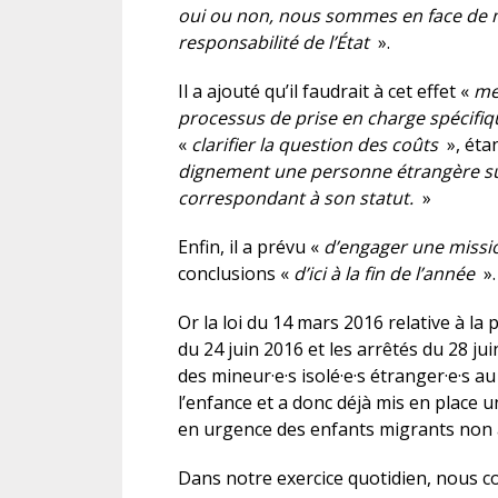
oui ou non, nous sommes en face de mi
responsabilité de l’État
».
Il a ajouté qu’il faudrait à cet effet «
met
processus de prise en charge spécifiqu
«
clarifier la question des coûts
», éta
dignement une personne étrangère sur 
correspondant à son statut.
»
Enfin, il a prévu «
d’engager une missi
conclusions «
d’ici à la fin de l’année
».
Or la loi du 14 mars 2016 relative à la
du 24 juin 2016 et les arrêtés du 28 ju
des mineur·e·s isolé·e·s étranger·e·s a
l’enfance et a donc déjà mis en place un
en urgence des enfants migrants non
Dans notre exercice quotidien, nous co