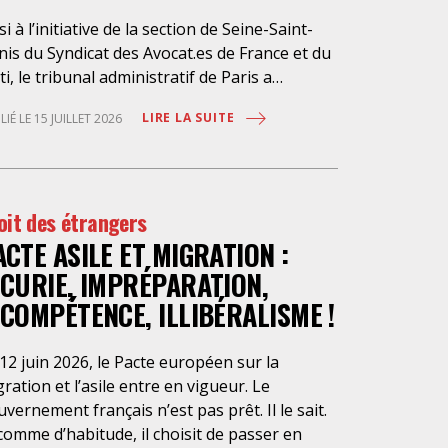
si à l’initiative de la section de Seine-Saint-
is du Syndicat des Avocat.es de France et du
ti, le tribunal administratif de Paris a
pendu, le 10 juillet 2026, l’exécution du
LIRE LA SUITE
LIÉ LE 15 JUILLET 2026
ché public visant à la « mise en œuvre de
stations d’information et d’assistance
ridique des étrangers maintenus dans les
aux de rétention administrative (LRA) d’Ile-
oit des étrangers
France », attribué à un cabinet d’avocats
ACTE ASILE ET MIGRATION :
isien, dont les modalités d’exécution portent
e atteinte grave aux droits fondamentaux
NCURIE, IMPRÉPARATION,
s personnes retenues et contreviennent de
NCOMPÉTENCE, ILLIBÉRALISME !
nière flagrante aux règles déontologiques
issant la profession d’avocat. Ainsi,
12 juin 2026, le Pacte européen sur la
ssistance dont bénéficient les personnes
ration et l’asile entre en vigueur. Le
tenues, limitée à trois heures de permanence
vernement français n’est pas prêt. Il le sait.
léphonique quotidienne sauf le dimanche (la
comme d’habitude, il choisit de passer en
sence de l’avocat dans les locaux n’étant